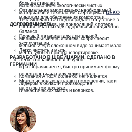
больше стандарта.
использованием экологически чистых
Оптимальная амортизация: необходимый
материалов и технологий. Сертификат
OEKO
-
минимум для обеспечения комфорта и
TEX Standard 100 подтверждает отсутствие в
ДОЛГОВЕЧНОСТЬ
защиты суставов, не приводящий к потере
составе опасных для здоровья ингредиентов.
баланса.
Прочный материал для длительной
Минимальный вес и объем: коврик весит
эксплуатации.
меньше 2 кг, в сложенном виде занимает мало
Легко чистить и мыть.
места, удобен при транспортировке.
РАЗРАБОТАНО В ШВЕЙЦАРИИ, СДЕЛАНО В
Легко сворачивается в рулон
ГЕРМАНИИ
и разворачивается, быстро принимает форму
поверхности, на полу лежит ровно.
Компания AIREX более 60 лет является
Можно использовать как в помещении, так и
лидером в области производства
на открытом воздухе.
гимнастических матов и ковриков.