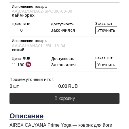
AA\CALYANA02-SPO\00-00-00
лайм-орех
0
Закончился
Уточнить
AA\CALYANA01.1\BL-18-04
синий
11 190
Закончился
Уточнить
Промежуточный итог:
0 шт
0.00
RUB
В корзину
Описание
AIREX CALYANA Prime Yoga — коврик для йоги