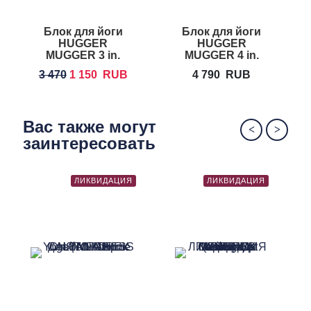
Блок для йоги
Блок для йоги
HUGGER
HUGGER
H
MUGGER 3 in.
MUGGER 4 in.
Foam Yoga Block
Foam Yoga
3 470
1 150
RUB
4 790
RUB
Block
Вас также могут
заинтересовать
ЛИКВИДАЦИЯ
ЛИКВИДАЦИЯ