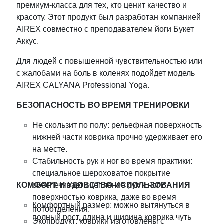
премиум-класса для тех, кто ценит качество и
красоту. Этот продукт был разработан компанией
AIREX совместно с преподавателем йоги Букет
Аккус.
Для людей с повышенной чувствительностью или
с жалобами на боль в коленях подойдет модель
AIREX CALYANA Professional Yoga.
БЕЗОПАСНОСТЬ ВО ВРЕМЯ ТРЕНИРОВКИ
Не скользит по полу: рельефная поверхность
нижней части коврика прочно удерживает его
на месте.
Стабильность рук и ног во время практики:
специальное шероховатое покрытие
КОМФОРТ
обеспечивает сцепление рук и ног с
И
УДОБСТВО
ИСПОЛЬЗОВАНИЯ
поверхностью коврика, даже во время
Комфортный размер: можно вытянуться в
потоотделения.
полный рост, длина и ширина коврика чуть
Экопродукт: коврики изготовлены с