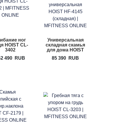
ибание ног
Универсальная
я HOIST CL-
складная скамья
3402
для дома HOIST
HF-4145
52 490
RUB
85 390
RUB