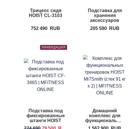
Трицепс сидя
Подставка для
HOIST CL-3103
хранения
аксессуаров
HOIST CF-3466
752 490
RUB
205 590
RUB
ЛИКВИДАЦИЯ
Подставка под
Домашний
фиксированные
комплекс для
штанги HOIST
функциональных
CF-3465
тренировок
224 690
79 500
RUB
1 562 900
RUB