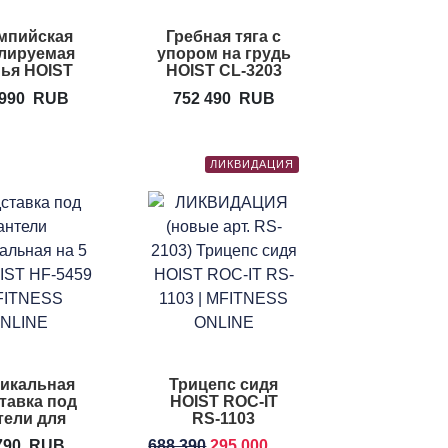
мпийская
Гребная тяга с
лируемая
упором на грудь
ья HOIST
HOIST CL-3203
F-2179
 990
RUB
752 490
RUB
ЛИКВИДАЦИЯ
икальная
Трицепс сидя
тавка под
HOIST ROC-IT
тели для
RS-1103
 HOIST HF-
790
RUB
688 390
295 000
RUB