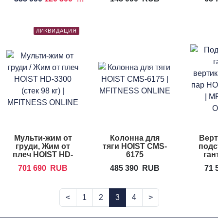
CF-3177
ЛИКВИДАЦИЯ
Мульти-жим от
Колонна для
Верт
груди, Жим от
тяги HOIST CMS-
подс
плеч HOIST HD-
6175
ган
3300
дома
B
701 690
RUB
485 390
RUB
71 
<
1
2
3
4
>