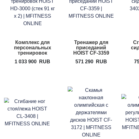
Комплекс для
Тренажер для
Сг
персональных
приседаний
сид
тренировок
HOIST CF-3359
HOIST HD-3000
1 033 900
RUB
571 290
RUB
7