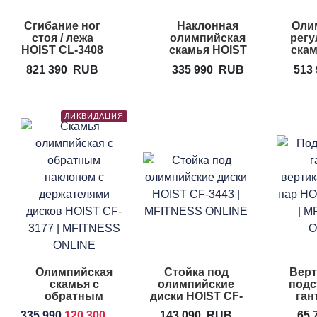
Сгибание ног
Наклонная
Оли
стоя / лежа
олимпийская
регу
HOIST CL-3408
скамья HOIST
скам
CF-3172
C
821 390
RUB
335 990
RUB
513
ЛИКВИДАЦИЯ
Олимпийская
Стойка под
Верт
скамья с
олимпийские
подс
обратным
диски HOIST CF-
ган
наклоном HOIST
3443
дома
335 990
120 300
RUB
143 090
RUB
65 