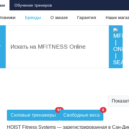
ам
Обучение тренеров
Новинки
Бренды
О заказе
Гарантия
Наши мага
г
Показат
94
6
Силовые тренажеры
Свободные веса
HOIST Fitness Systems — зарегистрированная в Сан-Дие