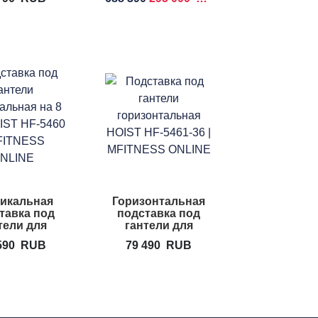
5459
икальная
Горизонтальная
тавка под
подставка под
тели для
гантели для
 HOIST HF-
дома HOIST HF-
590
RUB
79 490
RUB
5460
5461-36