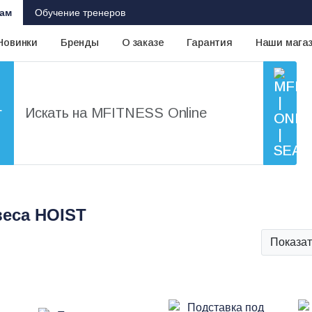
ам
Обучение тренеров
Новинки
Бренды
О заказе
Гарантия
Наши мага
г
еса HOIST
Показат