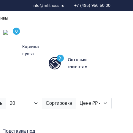
info@mfitness.ru
+7 (495) 956 50 00
зины
Корзина
пуста
Оптовым
клиентам
ь
Сортировка