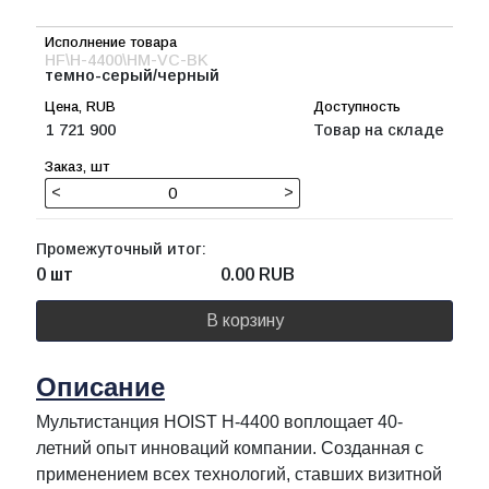
HF\H-4400\HM-VC-BK
темно-серый/черный
1 721 900
Товар на складе
<
>
Промежуточный итог:
0 шт
0.00
RUB
В корзину
Описание
Мультистанция HOIST H-4400 воплощает 40-
летний опыт инноваций компании. Созданная с
применением всех технологий, ставших визитной