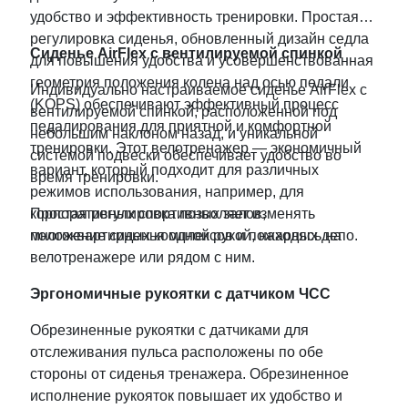
удобство и эффективность тренировки. Простая
регулировка сиденья, обновленный дизайн седла
Сиденье AirFlex с вентилируемой спинкой
для повышения удобства и усовершенствованная
геометрия положения колена над осью педали
Индивидуально настраиваемое сиденье AirFlex с
(KOPS) обеспечивают эффективный процеcc
вентилируемой спинкой, расположенной под
педалирования для приятной и комфортной
небольшим наклоном назад, и уникальной
тренировки. Этот велотренажер — экономичный
системой подвески обеспечивает удобство во
вариант, который подходит для различных
время тренировки.
режимов использования, например, для
корпоративных спортивных залов,
Простая регулировка позволяет изменять
многоквартирных комплексов и пожарных депо.
положение сиденья одной рукой, находясь на
велотренажере или рядом с ним.
Эргономичные рукоятки с датчиком ЧСС
Обрезиненные рукоятки с датчиками для
отслеживания пульса расположены по обе
стороны от сиденья тренажера. Обрезиненное
исполнение рукояток повышает их удобство и