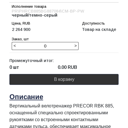
PR\PHRCB885BG887084\CM-BP-PW
черный/темно-серый
2 264 900
Товар на складе
<
>
Промежуточный итог:
0 шт
0.00
RUB
В корзину
Описание
Вертикальный велотренажер PRECOR RBK 885,
оснащенный специально спроектированными
рукоятками со встроенными контактными
датчиками пульса, обеспечивает максимальное