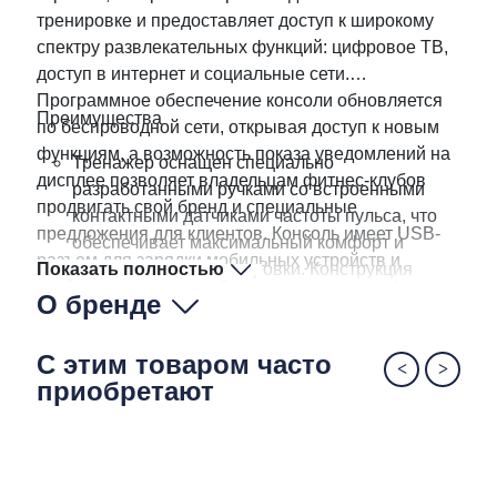
тренировке и предоставляет доступ к широкому
спектру развлекательных функций: цифровое ТВ,
доступ в интернет и социальные сети.
Программное обеспечение консоли обновляется
Преимущества
по беспроводной сети, открывая доступ к новым
функциям, а возможность показа уведомлений на
Тренажер оснащен специально
дисплее позволяет владельцам фитнес-клубов
разработанными ручками со встроенными
продвигать свой бренд и специальные
контактными датчиками частоты пульса, что
предложения для клиентов. Консоль имеет USB-
обеспечивает максимальный комфорт и
разъем для зарядки мобильных устройств и
Показать полностью
эффективность тренировки. Конструкция
удобные полочки для бутылки воды и телефона.
сиденья максимально удобна. Положение
О бренде
сиденья можно регулировать одной рукой,
сидя на тренажере или стоя рядом с ним.
С этим товаром часто
Двухсторонние педали позволяют заниматься
приобретают
как с использованием ремешков, так и без них.
Ремешки легко регулируются. Экстра широкие
педали будут удобны для пользователей с
любым размером ноги.