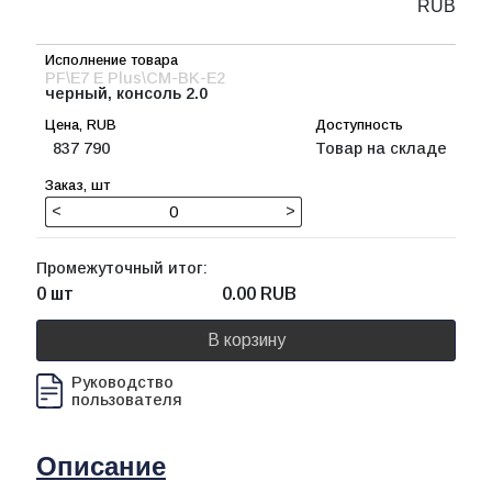
RUB
PF\E7 E Plus\CM-BK-E2
черный, консоль 2.0
837 790
Товар на складе
<
>
Промежуточный итог:
0 шт
0.00
RUB
В корзину
Руководство
пользователя
Описание