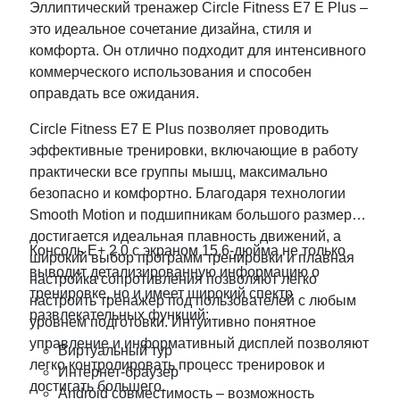
Эллиптический тренажер Circle Fitness E7 E Plus –
это идеальное сочетание дизайна, стиля и
комфорта. Он отлично подходит для интенсивного
коммерческого использования и способен
оправдать все ожидания.
Circle Fitness E7 E Plus позволяет проводить
эффективные тренировки, включающие в работу
практически все группы мышц, максимально
безопасно и комфортно. Благодаря технологии
Smooth Motion и подшипникам большого размера
достигается идеальная плавность движений, а
Консоль E+ 2.0 с экраном 15,6-дюйма не только
широкий выбор программ тренировки и плавная
выводит детализированную информацию о
настройка сопротивления позволяют легко
тренировке, но и имеет широкий спектр
настроить тренажер под пользователей с любым
развлекательных функций:
уровнем подготовки. Интуитивно понятное
управление и информативный дисплей позволяют
Виртуальный тур
легко контролировать процесс тренировок и
Интернет-браузер
достигать большего.
Android совместимость – возможность