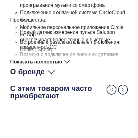
проигрывания музыки со смартфона
Подключение к облачной системе CircleCloud
Преимущества:
Go
Мобильное персональное приложение Circle
Новый датчик измерения пульса Salutron
Fit App
обеспечивает более точные и быстрые
Встроенные развлекательные приложения:
измерения ЧСС
Netflix , Spotify
Возможно подключение внешних датчиков
Показать полностью
ЧСС
Тренажер имеет 25 уровней сопротивления и
О бренде
подходит не только для поддержания и
развития физической формы, но и для
С этим товаром часто
программ реабилитации
приобретают
Процессор эллиптического тренажера
регулирует уровень нагрузки в зависимости от
ЧСС пользователя, чтобы постоянно
поддерживать пульс в целевой зоне
Плавный ход движения педалей,
оборудованных специальными мягкими