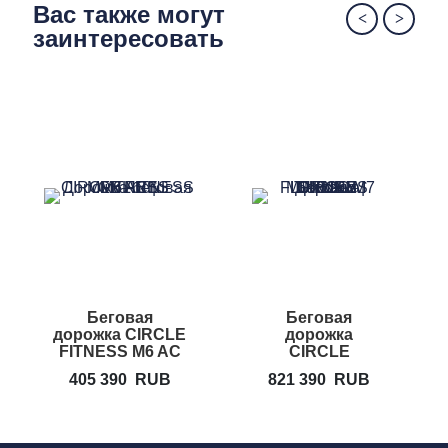
Вас также могут
заинтересовать
Беговая
Беговая
дорожка CIRCLE
дорожка
FITNESS M6 AC
CIRCLE
FITNESS M7L
405 390
RUB
821 390
RUB
1 