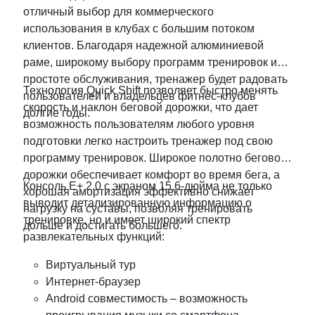
отличный выбор для коммерческого
использования в клубах с большим потоком
клиентов. Благодаря надежной алюминиевой
раме, широкому выбору программ тренировок и
простоте обслуживания, тренажер будет радовать
Технология Quick Shift позволяет быстро менять
пользователей и владельцев фитнес-клубов
скорость и наклон беговой дорожки, что дает
долгие годы.
возможность пользователям любого уровня
подготовки легко настроить тренажер под свою
программу тренировок. Широкое полотно беговой
дорожки обеспечивает комфорт во время бега, а
Консоль E+ 2.0 с экраном 15,6-дюйма не только
хорошая амортизация эффективно снижает
выводит детализированную информацию о
нагрузку на суставы, позволяя тренировать
тренировке, но и имеет широкий спектр
дольше и достигать большего.
развлекательных функций:
Виртуальный тур
Интернет-браузер
Android совместимость – возможность