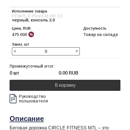
PF\M7L E Plus\CM-BK-E2
черный, консоль 2.0
475 000
Товар на складе
<
>
Промежуточный итог:
0 шт
0.00
RUB
В корзину
Руководство
пользователя
Описание
Беговая дорожка CIRCLE FITNESS M7L – это