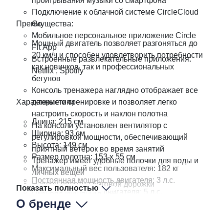
проигрывания музыки со смартфона
Подключение к облачной системе CircleCloud
Преимущества:
Go
Мобильное персональное приложение Circle
Мощный двигатель позволяет разгоняться до
Fit App
20 км/ч и способен удовлетворить потребности
Встроенные развлекательные приложения:
как новичков, так и профессиональных
Netflix , Spotify
бегунов
Консоль тренажера наглядно отображает все
Характеристики
данные о тренировке и позволяет легко
настроить скорость и наклон полотна
Длина: 215 см
На консоли установлен вентилятор с
Ширина: 93 см
регулировкой мощности, обеспечивающий
Высота: 149 см
приятный ветерок во время занятий
Размер полотна: 153 x 55 см
Тренажер имеет удобные полочки для воды и
Максимальный вес пользователя: 182 кг
личных вещей
Постоянная мощность двигателя: 3 л.с.
Наклон полотна беговой дорожки
Показать полностью
Пиковая мощность двигателя: 5 л.с.
регулируется от 0 до 16 градусов
О бренде
Консоль: 15,6' TFT LCD
Полотно для бега имеет большую ширину,
Скорость: 0,8-20 км/ч