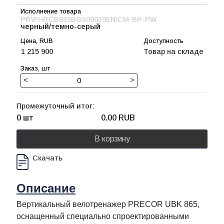
PR\PHRCB835BG309030EN\CM-BP-PW
черный/темно-серый
1 215 900
Товар на складе
<
>
Промежуточный итог:
0 шт
0.00
RUB
В корзину
Скачать
Описание
Вертикальный велотренажер PRECOR UBK 865,
оснащенный специально спроектированными