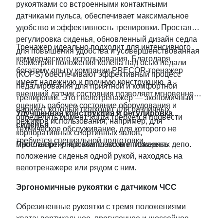
рукоятками со встроенными контактными
датчиками пульса, обеспечивает максимальное
удобство и эффективность тренировки. Простая
регулировка сиденья, обновленный дизайн седла
Тренажер идеально подходит для интенсивного
для повышения удобства и усовершенствованная
коммерческого использования. Благодаря
геометрия положения колена над осью педали
богатому опыту компании PRECOR тренажер
(KOPS) обеспечивают эффективный процеcc
имеет надежную и прочную конструкцию, а
педалирования для приятной и комфортной
внешний датчик состояния позволяет мгновенно
тренировки. Этот велотренажер — экономичный
оценить рабочее состояние оборудования и
вариант, который подходит для различных
Улучшенная конструкция и регулировка
определить момент, когда требуется провести
режимов использования, например, для
сиденья
техническое обслуживание, для которого не
корпоративных спортивных залов,
требуется специальной подготовки.
многоквартирных комплексов и пожарных депо.
Простая регулировка позволяет изменять
положение сиденья одной рукой, находясь на
велотренажере или рядом с ним.
Эргономичные рукоятки с датчиком ЧСС
Обрезиненные рукоятки с тремя положениями