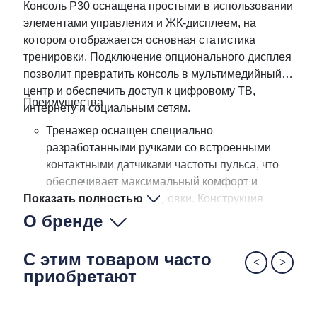
Консоль P30 оснащена простыми в использовании
элементами управления и ЖК-дисплеем, на
котором отображается основная статистика
тренировки. Подключение опционального дисплея
позволит превратить консоль в мультимедийный
центр и обеспечить доступ к цифровому ТВ,
Преимущества
интернету и социальным сетям.
Тренажер оснащен специально
разработанными ручками со встроенными
контактными датчиками частоты пульса, что
обеспечивает максимальный комфорт и
Показать полностью
эффективность тренировки. Конструкция
сиденья максимально удобна. Положение
О бренде
сиденья можно регулировать одной рукой,
сидя на тренажере или стоя рядом с ним.
С этим товаром часто
Двухсторонние педали позволяют заниматься
приобретают
как с использованием ремешков, так и без них.
Ремешки легко регулируются. Экстра широкие