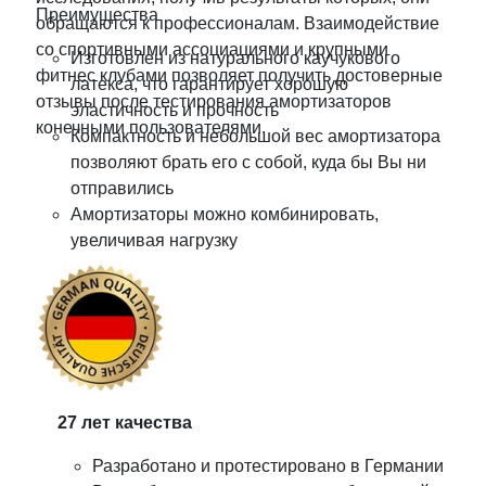
Преимущества
обращаются к профессионалам. Взаимодействие
со спортивными ассоциациями и крупными
Изготовлен из натурального каучукового
фитнес клубами позволяет получить достоверные
латекса, что гарантирует хорошую
отзывы после тестирования амортизаторов
эластичность и прочность
конечными пользователями.
Компактность и небольшой вес амортизатора
позволяют брать его с собой, куда бы Вы ни
отправились
Амортизаторы можно комбинировать,
увеличивая нагрузку
27 лет качества
Разработано и протестировано в Германии