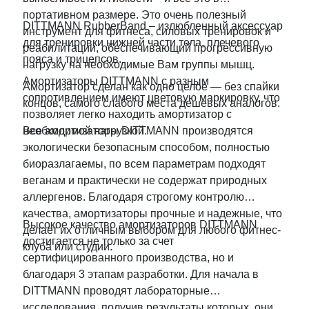
портативном размере. Это очень полезный
DITTMANN RubberBand – излюбленный аксессуар
инструмент для фитнеса, силовых тренировок и
для тренировки нижней части тела, плечевого
реабилитации, обеспечивающий прогрессивную
пояса и трицепсов.
нагрузку на необходимые Вам группы мышц.
Амортизаторы DITTMANN с разным
Амортизатор сделан как одно целое — без спайки
сопротивлением имеют цветовую маркировку, что
концов, самого слабого места дешевых аналогов.
позволяет легко находить амортизатор с
необходимой нагрузкой.
Все амортизаторы DITTMANN производятся
экологически безопасным способом, полностью
биоразлагаемы, по всем параметрам подходят
веганам и практически не содержат природных
аллергенов. Благодаря строгому контролю
качества, амортизаторы прочные и надежные, что
Высокое качество амортизаторов DITTMANN
делает их отличным выбором для любого фитнес-
достигается не только за счет
клуба или студии.
сертифицированного производства, но и
благодаря 3 этапам разработки. Для начала в
DITTMANN проводят лабораторные
исследования, получив результаты которых, они