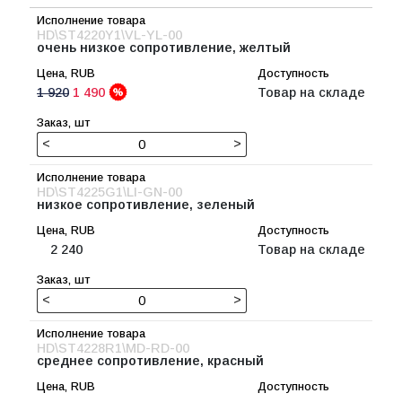
HD\ST4220Y1\VL-YL-00
очень низкое сопротивление, желтый
1 920
1 490
Товар на складе
<
>
HD\ST4225G1\LI-GN-00
низкое сопротивление, зеленый
2 240
Товар на складе
<
>
HD\ST4228R1\MD-RD-00
среднее сопротивление, красный