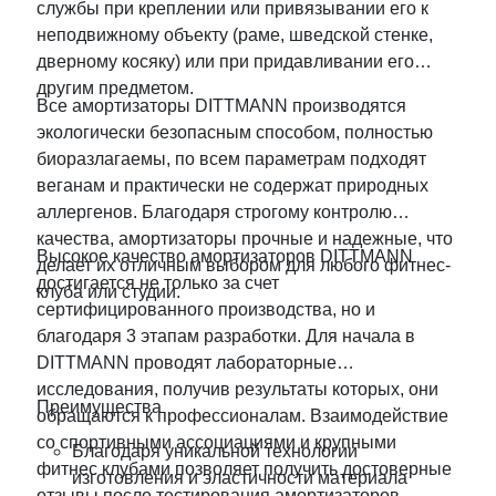
службы при креплении или привязывании его к
неподвижному объекту (раме, шведской стенке,
дверному косяку) или при придавливании его
другим предметом.
Все амортизаторы DITTMANN производятся
экологически безопасным способом, полностью
биоразлагаемы, по всем параметрам подходят
веганам и практически не содержат природных
аллергенов. Благодаря строгому контролю
качества, амортизаторы прочные и надежные, что
Высокое качество амортизаторов DITTMANN
делает их отличным выбором для любого фитнес-
достигается не только за счет
клуба или студии.
сертифицированного производства, но и
благодаря 3 этапам разработки. Для начала в
DITTMANN проводят лабораторные
исследования, получив результаты которых, они
Преимущества
обращаются к профессионалам. Взаимодействие
со спортивными ассоциациями и крупными
Благодаря уникальной технологии
фитнес клубами позволяет получить достоверные
изготовления и эластичности материала
отзывы после тестирования амортизаторов