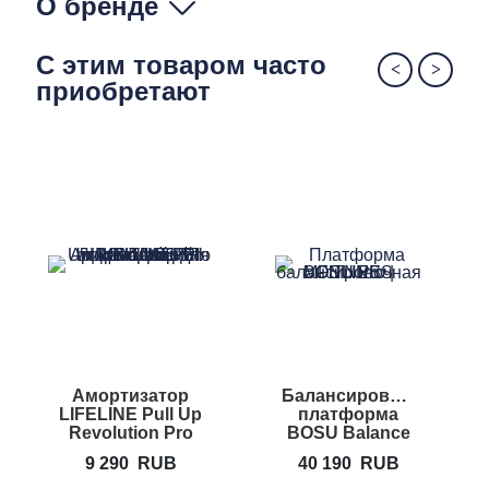
О бренде
С этим товаром часто
приобретают
Амортизатор
Балансировочная
Б
LIFELINE Pull Up
платформа
Revolution Pro
BOSU Balance
Trainer Pro
9 290
RUB
40 190
RUB