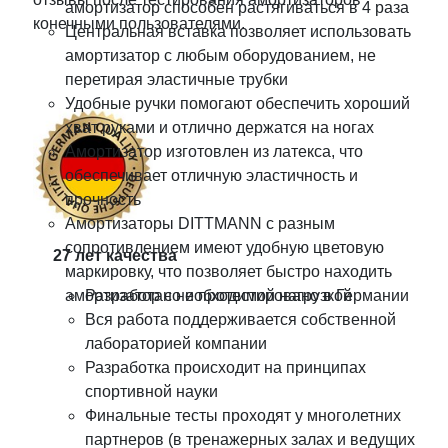
амортизатор способен растягиваться в 4 раза
конечными пользователями.
Центральная вставка позволяет использовать
амортизатор с любым оборудованием, не
перетирая эластичные трубки
Удобные ручки помогают обеспечить хороший
хват руками и отлично держатся на ногах
Амортизатор изготовлен из латекса, что
обеспечивает отличную эластичность и
прочность
Амортизаторы DITTMANN с разным
сопротивлением имеют удобную цветовую
27 лет качества
маркировку, что позволяет быстро находить
амортизатор с необходимой нагрузкой
Разработано и протестировано в Германии
Вся работа поддерживается собственной
лабораторией компании
Разработка происходит на принципах
спортивной науки
Финальные тесты проходят у многолетних
партнеров (в тренажерных залах и ведущих