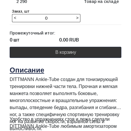
2 290
Товар на складе
<
>
Промежуточный итог:
0 шт
0.00
RUB
В корзину
Описание
DITTMANN Ankle-Tube создан для тонизирующей
тренировки нижней части тела. Прочная и мягкая
манжета позволяет выполнять боковые,
многоплоскостные и вращательные упражнения:
выпады, отведение бедра, разгибания и сгибания
ног, а также специфичную спортивную тренировку
Удобство в упражнениях стоя и лежа сделали
ног на развитие скорости, взрывной силы и
DITTMANN Ankle-Tube любимым амортизатором
выносливости.