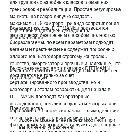
для групповых аэробных классов, домашних
тренировок и реабилитации. Простая регулировка
манжеты на велкро-липучке создает
максимальный комфорт. Три вида сопротивления
Все амортизаторы DITTMANN производятся
с цветовой индикацией для удобства
экологически безопасным способом, полностью
использования.
биоразлагаемы, по всем параметрам подходят
веганам и практически не содержат природных
аллергенов. Благодаря строгому контролю
качества, амортизаторы прочные и надежные, что
Высокое качество амортизаторов DITTMANN
делает их отличным выбором для любого фитнес-
достигается не только за счет
клуба или студии.
сертифицированного производства, но и
благодаря 3 этапам разработки. Для начала в
DITTMANN проводят лабораторные
исследования, получив результаты которых, они
Преимущества
обращаются к профессионалам. Взаимодействие
со спортивными ассоциациями и крупными
Удобные манжеты не пережимают ноги при
фитнес клубами позволяет получить достоверные
выполнении упражнений
отзывы после тестирования амортизаторов