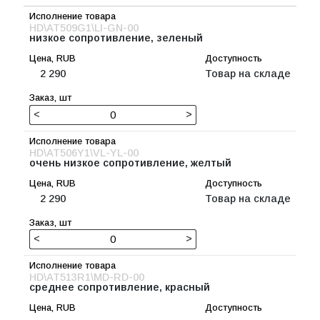
HD\AT509G1\LI-GN-00
низкое сопротивление, зеленый
2 290
Товар на складе
<
>
HD\AT506Y1\VL-YL-00
очень низкое сопротивление, желтый
2 290
Товар на складе
<
>
HD\AT513R1\MD-RD-00
среднее сопротивление, красный