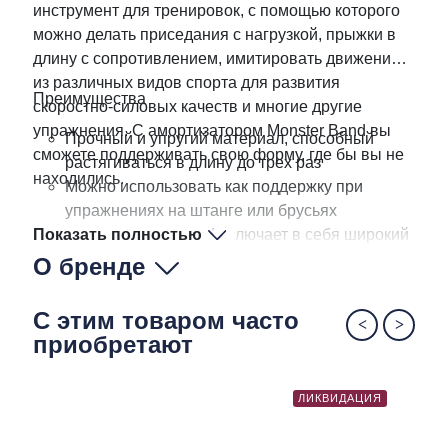
инструмент для тренировок, с помощью которого
можно делать приседания с нагрузкой, прыжки в
длину с сопротивлением, имитировать движений
из различных видов спорта для развития
Преимущества
скоростно-силовых качеств и многие другие
упражнения. С амортизатором Monster Band вы
Прочный и упругий материал, способный
сможете поддерживать свою форму, где бы вы не
растягиваться в длину до трех раз
находились.
Можно использовать как поддержку при
упражнениях на штанге или брусьях
Показать полностью
Линия Monster Band включает в себя широкий
ассортимент амортизаторов с различной
О бренде
нагрузкой
Амортизаторы можно комбинировать,
С этим товаром часто
увеличивая нагрузку
приобретают
ЛИКВИДАЦИЯ