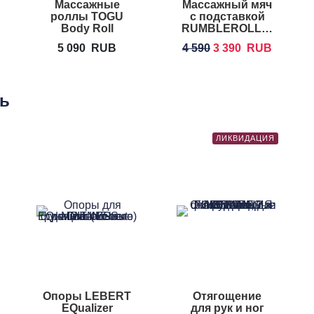
Массажные
Массажный мяч
роллы TOGU
с подставкой
Body Roll
RUMBLEROLLER
Original Beastie
5 090
RUB
4 590
3 390
RUB
Ball
ть
ЛИКВИДАЦИЯ
Опоры LEBERT
Отягощение
EQualizer
для рук и ног