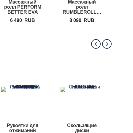
Массажный
Массажный
Масс
ролл PERFORM
ролл
RUM
BETTER EVA
RUMBLEROLLER
Foam Roller
Compact
6 490
RUB
8 090
RUB
9
Рукоятки для
Скользящие
Сэнд
отжиманий
диски
bla