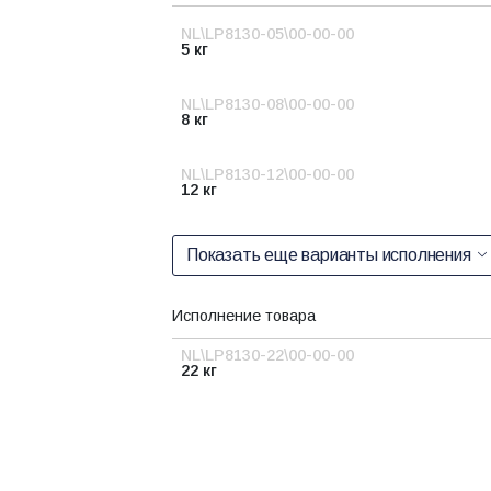
NL\LP8130-05\00-00-00
5 кг
NL\LP8130-08\00-00-00
8 кг
NL\LP8130-12\00-00-00
12 кг
Показать еще варианты исполнения
Исполнение товара
NL\LP8130-22\00-00-00
22 кг