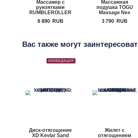
Массажер с
Массажная
рукоятками
подушка TOGU
RUMBLEROLLER
Massage Nex
Beastie Bar
6 890
RUB
3 790
RUB
Вас также могут заинтересова
ЛИКВИДАЦИЯ
Диск-отягощение
Жилет с
XD Kevlar Sand
отягощением