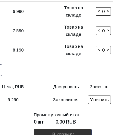
Товар на
<
>
6 990
складе
Товар на
<
>
7 590
складе
Товар на
<
>
8 190
складе
Цена, RUB
Доступность
Заказ, шт
9 290
Закончился
Уточнить
Промежуточный итог:
0 шт
0.00
RUB
В корзину