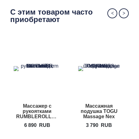
упражнение
С этим товаром часто
приобретают
Массажер с
Массажная
М
рукоятками
подушка TOGU
RUMBLEROLLER
Massage Nex
Beastie Bar
6 890
RUB
3 790
RUB