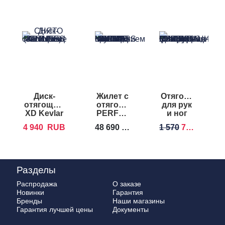
Диск-
Жилет с
Отягощение
отягощение
отягощением
для рук
XD Kevlar
PERFORM
и ног
о
Sand Disc
BETTER
FOREMAN
4 940
RUB
48 690
RUB
1 570
790
RUB
9
UNI-
Wrist&Ankle
VEST
Weights
Разделы
Распродажа
О заказе
Новинки
Гарантия
Бренды
Наши магазины
Гарантия лучшей цены
Документы