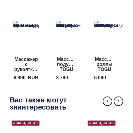
Массажер
Массажная
Массажные
М
с
подушка
роллы
рукоятками
TOGU
TOGU
S
RUMBLEROLLER
Massage
Body
6 890
RUB
3 790
RUB
5 090
RUB
4
Beastie
Nex
Roll
Bar
Вас также могут
заинтересовать
ЛИКВИДАЦИЯ
ЛИКВИДАЦИЯ