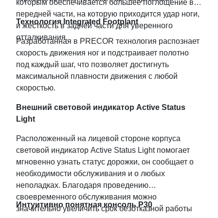
которым обеспечивается большее поглощение в
передней части, на которую приходится удар ноги,
Технология Integrated Footplant­
и жесткость в задней части для уверенного
отталкивания.
Разработанная в PRECOR технология распознает
скорость движения ног и подстраивает полотно
под каждый шаг, что позволяет достигнуть
максимальной плавности движения с любой
скоростью.
Внешний световой индикатор Active Status
Light
Расположенный на лицевой стороне корпуса
световой индикатор Active Status Light помогает
мгновенно узнать статус дорожки, он сообщает о
необходимости обслуживания и о любых
неполадках. Благодаря проведению
своевременного обслуживания можно
Интуитивно понятная консоль P30
значительно увеличить срок безотказной работы