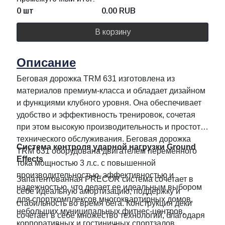
0 шт
0.00
RUB
В корзину
Описание
Беговая дорожка TRM 631 изготовлена из
материалов премиум-класса и обладает дизайном
и функциями клубного уровня. Она обеспечивает
удобство и эффективность тренировок, сочетая
при этом высокую производительность и простоту
технического обслуживания. Беговая дорожка
Система контроля ударной нагрузки Ground
TRM 631 оборудована двигателем переменного
Effects
тока мощностью 3 л.с. с повышенной
производительностью, эффективностью и
Запатентованная PRECOR система сочетает в
надежностью, что делает ее идеальным выбором
себе идеальную амортизацию, поддержку и
для спорткомплексов многоквартирных домов,
стабильность во время бега. Конструкция деки
небольших муниципальных фитнес-центров,
сочетает в себе множество технологий, благодаря
корпоративных и гостиничных спортзалов.