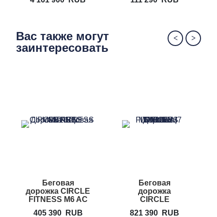
Вас также могут
заинтересовать
Беговая
Беговая
дорожка CIRCLE
дорожка
FITNESS M6 AC
CIRCLE
FITNESS M7L
405 390
RUB
821 390
RUB
1 