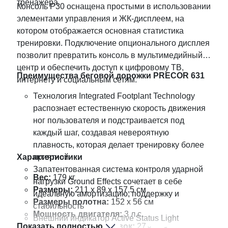
тренажера.
Консоль P30 оснащена простыми в использовании
элементами управления и ЖК-дисплеем, на
котором отображается основная статистика
тренировки. Подключение опционального дисплея
позволит превратить консоль в мультимедийный
центр и обеспечить доступ к цифровому ТВ,
Преимущества беговой дорожки PRECOR 631
интернету и социальным сетям.
Технология Integrated Footplant Technology
распознает естественную скорость движения
ног пользователя и подстраивается под
каждый шаг, создавая невероятную
плавность, которая делает тренировку более
Характеристики
приятной
Запатентованная система контроля ударной
Вес:
179 кг
нагрузки Ground Effects сочетает в себе
Размеры:
211 x 89 x 157,5 см
идеальную амортизацию, поддержку и
Размеры полотна:
152 x 56 см
стабильность
Мощность двигателя:
3 л.с.
Внешний индикатор Active Status Light
Показать полностью
Программы тренировок:
27