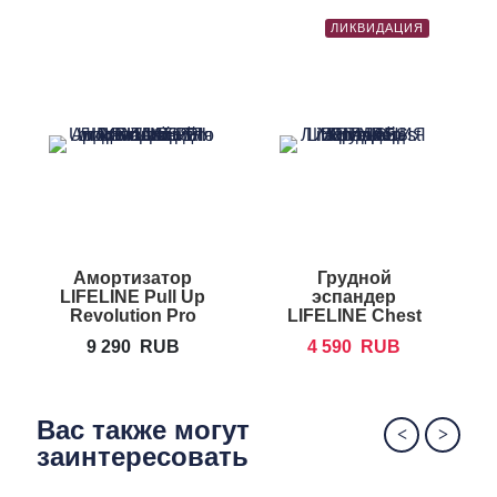
Выполнен в едином цветовом решении с
ЛИКВИДАЦИЯ
оборудованием Reebok для аэробики и
фитнеса
Для эффективного и компактного хранения вы
можете приобрести фирменную
стойку
REEBOK для трубчатых эспандеров,
которая вмещает 20 штук
Амортизатор
Грудной
LIFELINE Pull Up
эспандер
Revolution Pro
LIFELINE Chest
Expander
9 290
RUB
4 590
RUB
Вас также могут
заинтересовать