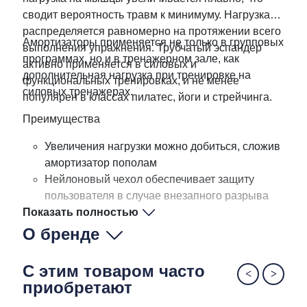
сводит вероятность травм к минимуму. Нагрузка
распределяется равномерно на протяжении всего
Амортизаторы применяется не только в групповых
выполнения упражнения. Трубчатый эспандер
программах, но и в тренажерном зале, как
активно применяется в силовых и
дополнительная нагрузка при тренировке на
функциональных тренировках, и не менее
силовых тренажерах.
популярен в классах пилатес, йоги и стрейчинга.
Преимущества
Увеличения нагрузки можно добиться, сложив
амортизатор пополам
Нейлоновый чехол обеспечивает защиту
пользователя в случае внезапного разрыва
Показать полностью
эспандера
Рукоятки пронумерованы в зависимости от
О бренде
степени нагрузки и имеют нескользящее
антипотовое покрытие
С этим товаром часто
Амортизатор поставляется в пяти вариантах
приобретают
сопротивления