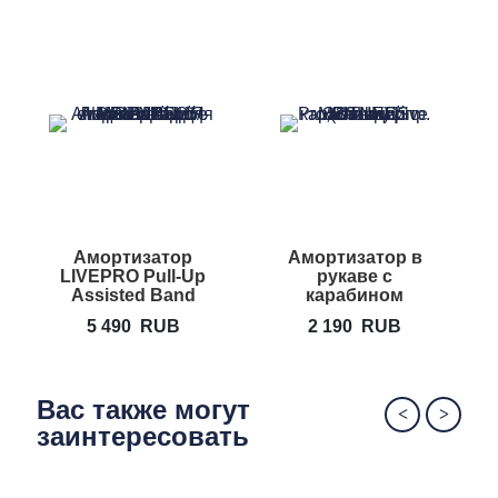
Амортизатор
Амортизатор в
Г
LIVEPRO Pull-Up
рукаве с
Assisted Band
карабином
LIVEPRO
5 490
RUB
2 190
RUB
Resistance
Tube
Вас также могут
заинтересовать