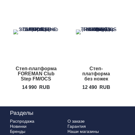
Cтeп-плaтфopмa
Cтeп-
FOREMAN Club
плaтфopмa
Step FM/OCS
без ножек
FOREMAN
14 990
RUB
12 490
RUB
Club Step
FM/OCS
Разделы
Распродажа
О заказе
Новинки
Гарантия
Бренды
Наши магазины