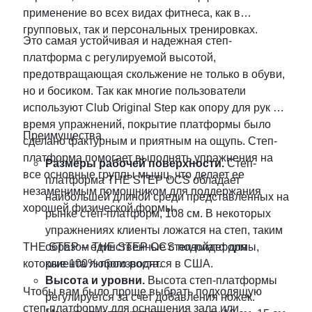
применение во всех видах фитнеса, как в
групповых, так и персональных тренировках.
Это самая устойчивая и надежная степ-
платформа с регулируемой высотой,
предотвращающая скольжение не только в обуви,
но и босиком. Так как многие пользователи
используют Club Original Step как опору для рук во
время упражнений, покрытие платформы было
Преимущества
сделано фактурным и приятным на ощупь. Степ-
платформа помогает выполнять упражнения на
Размеры рабочей поверхности.
Степ-
все основные группы мышц, что делает ее
платформа THE STEP OCS обладает
незаменимым помощником для поддержания
наибольшей длиной среди представленных на
хорошей физической формы.
рынке степ-платформ, 108 см. В некоторых
упражнениях клиенты ложатся на степ, таким
THE STEP – единственные степ-платформы,
образом THE STEP OCS подойдет для
которые 100% производятся в США.
клиента любого роста.
Высота и уровни.
Высота степ-платформы
Чтобы вам было проще выбрать подходящую
регулируется за счет добавления ножек.
степ-платформу для оснащения зала или