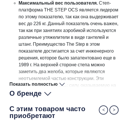
Максимальный вес пользователя.
Степ-
платформа THE STEP OCS является лидером
по этому показателю, так как она выдерживает
вес до 226 кг. Данный показатель очень важен,
так как при занятиях аэробикой используются
различные утяжелители в виде гантелей и
штанг. Преимущество The Step в этом
показателе достигается за счет инженерного
решения, которое было запатентовано еще в
1989 г. На верхней стороне степа можно
заметить два желоба, которые являются
неотъемлемой частью конструкции. Эти
Показать полностью
желобки распределяют силу, оказываемую на
О бренде
степ, по всей поверхности, предотвращая
возможную поломку степа по центру рабочей
поверхности. Немаловажным фактором здесь
С этим товаром часто
является и место производства.
приобретают