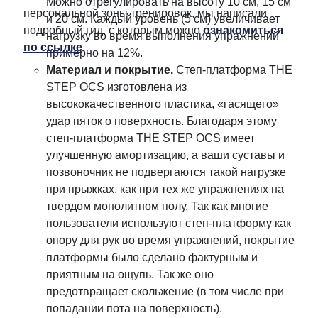
Можно отрегулировать на высоту 10 см, 15 см
персональной зоны тренировок, мы написали
и 20 см. Каждый уровень (5 см) увеличивает
подробный гид, с которым можно
ознакомиться
нагрузку во время выполнения упражнений
по ссылке
.
примерно на 12%.
Материал и покрытие.
Степ-платформа THE
STEP OCS изготовлена из
высококачественного пластика, «гасящего»
удар пяток о поверхность. Благодаря этому
степ-платформа THE STEP OCS имеет
улучшенную амортизацию, а ваши суставы и
позвоночник не подвергаются такой нагрузке
при прыжках, как при тех же упражнениях на
твердом монолитном полу. Так как многие
пользователи используют степ-платформу как
опору для рук во время упражнений, покрытие
платформы было сделано фактурным и
приятным на ощупь. Так же оно
предотвращает скольжение (в том числе при
попадании пота на поверхность).