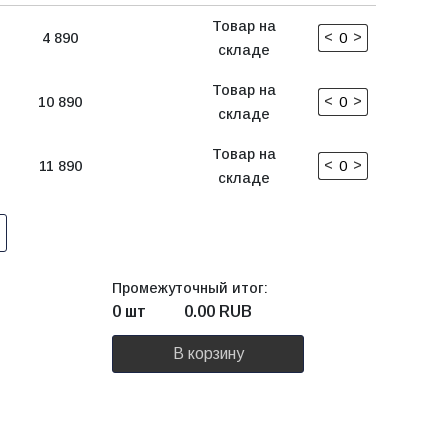
Товар на
<
>
4 890
складе
Товар на
<
>
10 890
складе
Товар на
<
>
11 890
складе
Промежуточный итог:
0 шт
0.00
RUB
В корзину