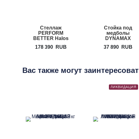
Стеллаж
Стойка под
PERFORM
медболы
BETTER Halos
DYNAMAX
Storage Rack
178 390
RUB
37 890
RUB
Вас также могут заинтересова
ЛИКВИДАЦИЯ