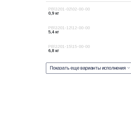
PB\3201-02\02-00-00
0,9 кг
PB\3201-12\12-00-00
5,4 кг
PB\3201-15\15-00-00
6,8 кг
Показать еще варианты исполнения