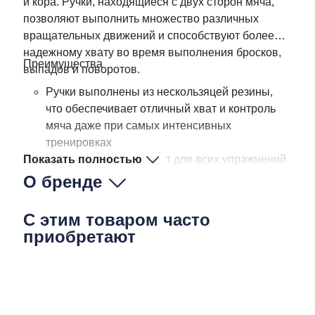
и кора. Ручки, находящиеся с двух сторон мяча,
позволяют выполнить множество различных
вращательных движений и способствуют более
надежному хвату во время выполнения бросков,
Преимущества
выпадов и поворотов.
Ручки выполнены из нескользяцей резины,
что обеспечивает отличный хват и контроль
мяча даже при самых интенсивных
тренировках
Показать полностью
Мяч идеально подходит для всех упражнений
на мышцы кора
О бренде
С мячом можно имитировать упражнения с
гантелями или гирей
С этим товаром часто
Широкий ассортимент мячей с разным весом
приобретают
позволяет Вам выбирать необходимое
сопротивление под каждое упражнение