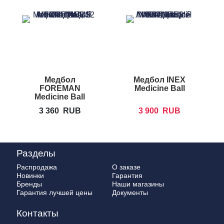
Медбол
Медбол INEX
М
FOREMAN
Medicine Ball
Medicine Ball
3 360
RUB
3 900
RUB
Разделы
Распродажа
О заказе
Новинки
Гарантия
Бренды
Наши магазины
Гарантия лучшей цены
Документы
Контакты