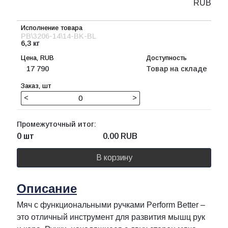
RUB
PB\3206-14\14-BK-BL
6,3 кг
17 790
Товар на складе
<
>
Промежуточный итог:
0 шт
0.00
RUB
В корзину
Описание
Мяч с функциональными ручками Perform Better –
это отличный инструмент для развития мышц рук