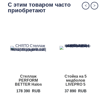
позволяет Вам выбирать необходимое
С этим товаром часто
сопротивление для каждого упражнения
приобретают
Стеллаж
Стойка на 5
PERFORM
медболов
BETTER Halos
LIVEPRO 5
Storage Rack
Medicine Ball
178 390
RUB
37 890
RUB
Rack