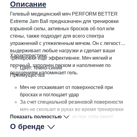
Описание
Гелевый медицинский мяч PERFORM BETTER
Extreme Jam Ball предназначен для тренировки
взрывной силы, активных бросков об пол или
стены, также подходит для всего спектра
упражнений с утяжеленным мячом. Он с легкостью
выдерживает любые нагрузки и сделает ваши
Характеристики:
тренировки еще эффективнее. Мяч мягкий и
прочный, заполнен песком и наполнение по
Цвет: темно-синий
ощущениям напоминает гель.
Преимущества
Мяч не отскакивает от поверхностей при
бросках и поглощает удар
За счет специальной резиновой поверхности
мяч не скользит в руках во время тренировки
Показать полностью
Мяч заполнен песком, но при этом имеет
приятную упругость
О бренде
Широкий ассортимент мячей с разным весом