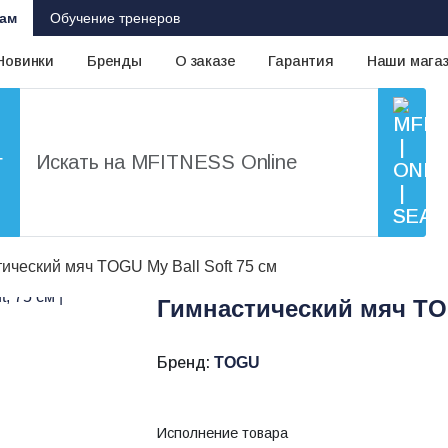
ам
Обучение тренеров
Новинки
Бренды
О заказе
Гарантия
Наши мага
г
ический мяч TOGU My Ball Soft 75 см
Гимнастический мяч TOG
Бренд:
TOGU
Исполнение товара