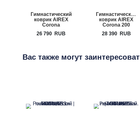
Гимнастический
Гимнастический
коврик AIREX
коврик AIREX
Corona
Corona 200
26 790
RUB
28 390
RUB
Вас также могут заинтересова