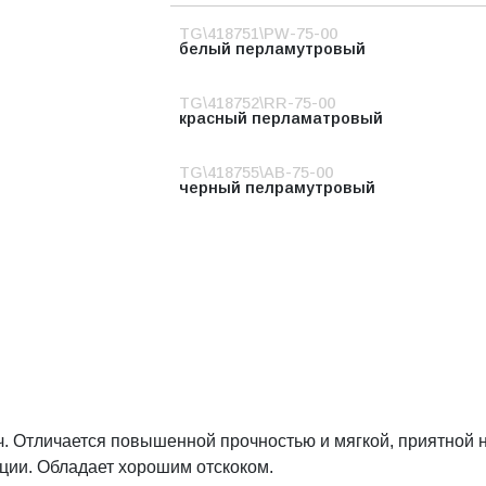
TG\418751\PW-75-00
белый перламутровый
TG\418752\RR-75-00
красный перламатровый
TG\418755\AB-75-00
черный пелрамутровый
ч. Отличается повышенной прочностью и мягкой, приятной 
ации. Обладает хорошим отскоком.