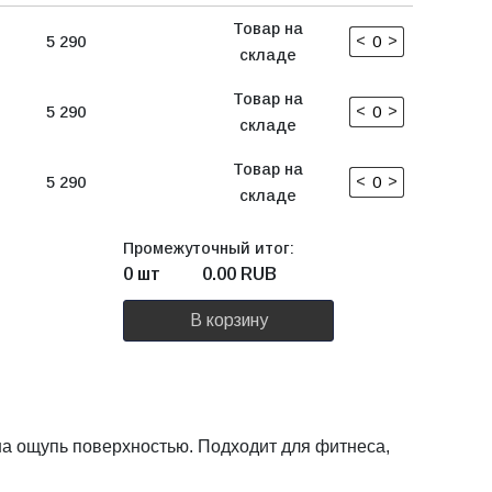
Товар на
<
>
5 290
складе
Товар на
<
>
5 290
складе
Товар на
<
>
5 290
складе
Промежуточный итог:
0 шт
0.00
RUB
В корзину
на ощупь поверхностью. Подходит для фитнеса,