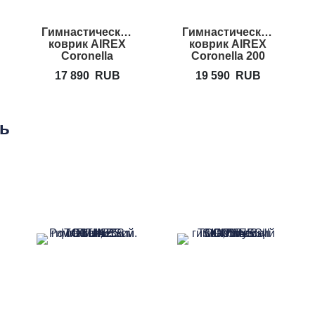
Гимнастический
Гимнастический
коврик AIREX
коврик AIREX
Coronella
Coronella 200
17 890
RUB
19 590
RUB
ть