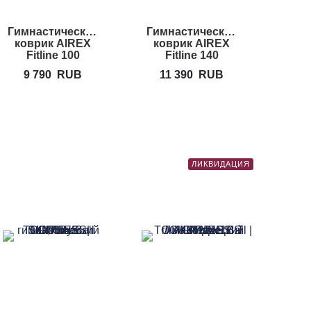
Гимнастический
Гимнастический
Гимн
коврик AIREX
коврик AIREX
коврик
Fitline 100
Fitline 140
9 790
RUB
11 390
RUB
12
ЛИКВИДАЦИЯ