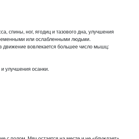
, спины, ног, ягодиц и тазового дна, улучшения
беременными или ослабленными людьми.
 в движение вовлекается большее число мышц:
 и улучшения осанки.
е с полом. Мяч остается на месте и не «блуждает»