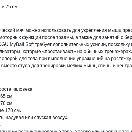
 и 75 см.
еский мяч можно использовать для укрепления мышц пресса
 моторных функций после травмы, а также для занятий с 
GU MyBall Soft требует дополнительных усилий, поскольку
лизаторы, которые «простаивают» на обычных тренажерах.
 опорой для тела при выполнении упражнений на растяжку.
вместо стула для тренировки мелких мышц спины и центра
роста человека:
65 см;
78 см;
е 178 см.
, надувая или спуская воздух.
.
льному позиционированию тела, а также улучшает сцеплени