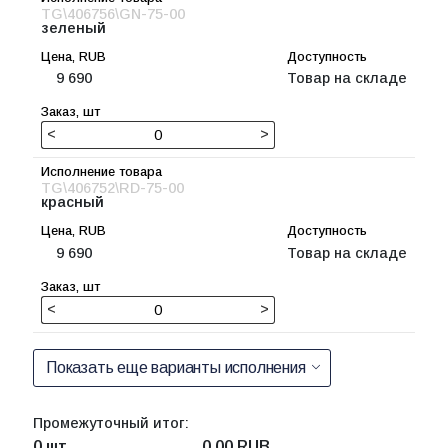
TG\406756\GN-75-00
зеленый
9 690
Товар на складе
<
>
TG\406752\RD-75-00
красный
9 690
Товар на складе
<
>
Показать еще варианты исполнения
Промежуточный итог:
0 шт
0.00
RUB