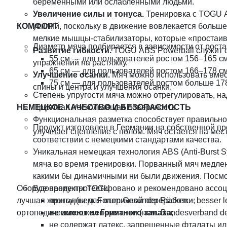
беременными или ослабленными людьми.
Увеличение силы и тонуса.
Тренировка с TOGU A
КОМФОРТ
усилий, поскольку в движение вовлекается больш
мелкие мышцы-стабилизаторы, которые «простаив
Диаметр мяча подбирается в зависимости от роста
Развитие гибкости.
TOGU ABS Powerball служит 
55 см — для пользователей ростом 156–165 см
упражнений на растяжку.
65 см — для пользователей ростом 166–178 см
Улучшение осанки.
Мяч можно использовать вмес
75 см — для пользователей ростом больше 178
спины и центра и улучшения осанки.
Степень упругости мяча можно отрегулировать, на
НЕМЕЦКОЕ КАЧЕСТВО И БЕЗОПАСНОСТЬ
Приятная нескользящая поверхность.
Функциональная разметка способствует правильно
Продукт изготовлен в Германии на собственной 
улучшает сцепление с полом. Мяч остается на мест
соответствии с немецкими стандартами качества.
Уникальная немецкая технология ABS (Anti-Burst 
мяча во время тренировки. Порванный мяч медлен
какими бы динамичными ни были движения. Посм
Оборудование протестировано и рекомендовано ассоц
Все продукты TOGU
лучшая жизнь» (нем. Forum Gesunder Rücken – besser l
пригодны для вторичной переработки;
ортопедических школ Германии (нем. Bundesverband deu
не имеют неприятного запаха
;
не содержат латекс, запрещенные фталаты ил