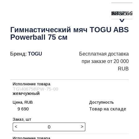
Гимнастический мяч TOGU ABS
Powerball 75 см
Бренд:
TOGU
Бесплатная доставка
при заказе от 20 000
RUB
TG\406758\PW-75-00
жемчужный
9 690
Товар на складе
<
>