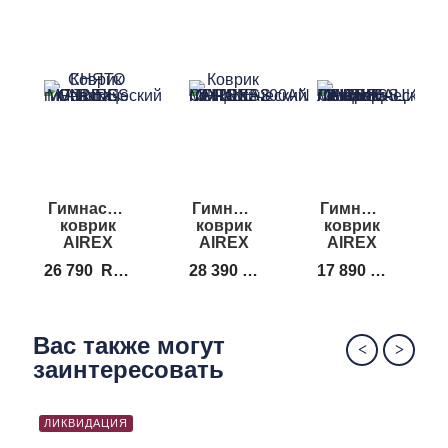
Гимнастический
Гимнастический
Гимнастически
Г
коврик
коврик
коврик
AIREX
AIREX
AIREX
Corona
Corona
Coronella
26 790
RUB
28 390
RUB
17 890
RUB
1
200
Вас также могут
заинтересовать
ЛИКВИДАЦИЯ