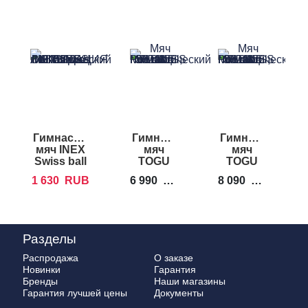
Гимнастический
Гимнастический
Гимнастически
Г
мяч INEX
мяч
мяч
Swiss ball
TOGU
TOGU
M
ABS
ABS
1 630
RUB
6 990
RUB
8 090
RUB
4
Powerball
Powerball
55 см
65 см
Разделы
Распродажа
О заказе
Новинки
Гарантия
Бренды
Наши магазины
Гарантия лучшей цены
Документы