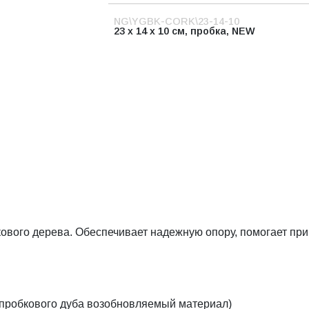
NG\YGBK-CORK\23-14-10
23 x 14 x 10 cм, пробка, NEW
бкового дерева. Обеспечивает надежную опору, помогает пр
 пробкового дуба возобновляемый материал)