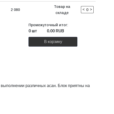
Товар на
<
>
2 080
складе
Промежуточный итог:
0 шт
0.00
RUB
В корзину
и выполнении различных асан. Блок приятны на