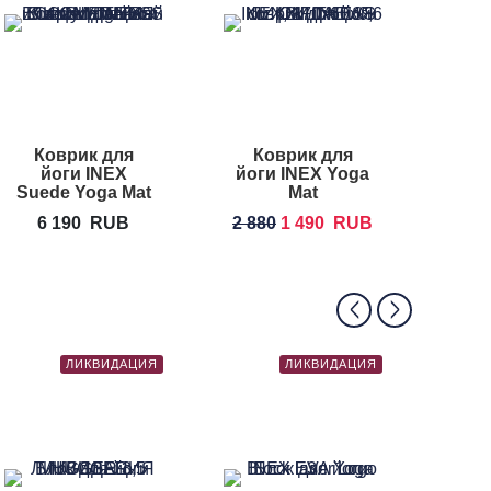
Коврик для
Коврик для
Ковр
йоги INEX
йоги INEX Yoga
INEX
Suede Yoga Mat
Mat
по
ECO
6 190
RUB
2 880
1 490
RUB
4
искусственная
замша
ЛИКВИДАЦИЯ
ЛИКВИДАЦИЯ