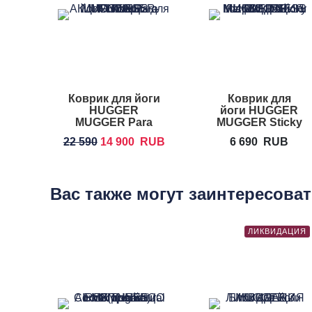
Коврик для йоги
Коврик для
HUGGER
йоги HUGGER
MUGGER Para
MUGGER Sticky
Rubber
Mat
22 590
14 900
RUB
6 690
RUB
Вас также могут заинтересова
ЛИКВИДАЦИЯ