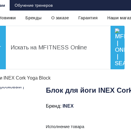
ам
Обучение тренеров
Новинки
Бренды
О заказе
Гарантия
Наши мага
г
и INEX Cork Yoga Block
Блок для йоги INEX Cor
Бренд:
INEX
Исполнение товара