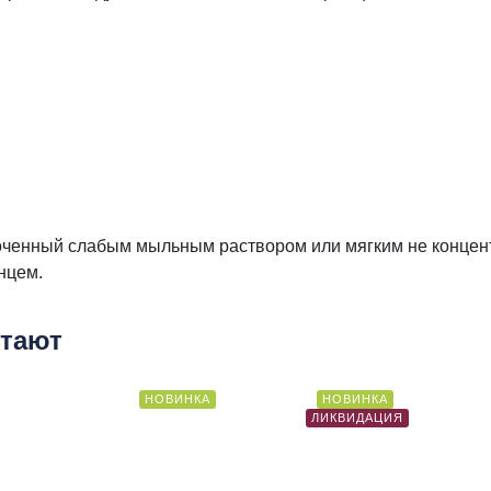
смоченный слабым мыльным раствором или мягким не конц
нцем.
етают
НОВИНКА
НОВИНКА
ЛИКВИДАЦИЯ