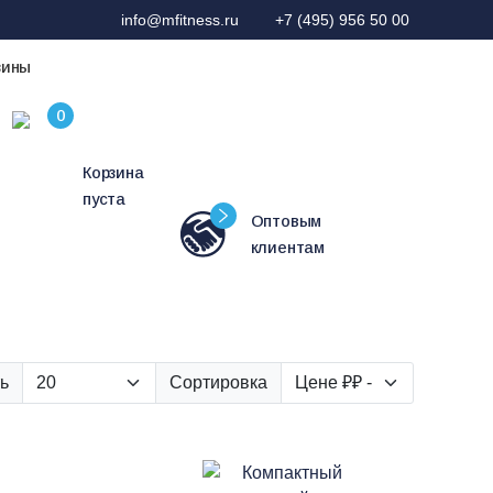
info@mfitness.ru
+7 (495) 956 50 00
зины
Корзина
пуста
Оптовым
клиентам
ь
Сортировка