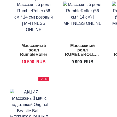
Массажный
Массажный
ролл
ролл
RumbleRoller
RUMBLEROLLER
R
Medium Pink
Midsize
10 590
RUB
9 990
RUB
Limited Edition
-26%