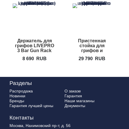
Держатель для
Пристенная
грифов LIVEPRO
стойка для
L
3 Bar Gun Rack
грифов и
дисков
8 690
RUB
29 790
RUB
5
LIVEPRO
Storage Set
Разделы
Распродажа
О заказе
Новинки
Гарантия
Бренды
Наши магазины
Гарантия лучшей цены
Документы
Контакты
Москва, Нахимовский пр-т, д. 56