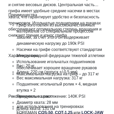
и снятие весовых дисков. Центральная часть
грифа имеет удобные средние насечки в местах
Преимущества
хвата, что гарантирует удобство и безопасность
тренировок. Игольчатые подшипники на рукавах
Гриф изготовлен из высококачественных
обеспечивают оптимальную степень вращения и
материалов со специальным процессом
снижают трение и износ грифа.
закалки, за счет этого он выдерживает
динамическую нагрузку до 190k PSI
Насечки на грифе соответствуют стандартам
Характеристики
Международной федерации тяжелой атлетики
Использование игольчатых подшипников
Вес: 20 кг
обеспечивает хорошее вращение рукавов
Длина: 220 см (допуск +/-0.5 мм)
Максимальная нагрузка на гриф – до 317 кг
Вес максимальная нагрузка: 317 кг
Подшипник: игольчатый ролик × 4, медная
втулка × 2
Рекомендуемые замки:
Прочность на растяжение: 140K PSI
Диаметр хвата: 28 мм
для использования на тренировках
Длина хвата: 131 см
FOREMAN
COS-50
,
COT-1,25
или
LOCK-JAW