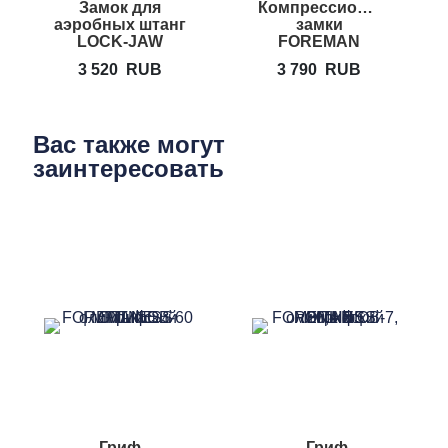
Замок для
Компрессионные
аэробных штанг
замки
LOCK-JAW
FOREMAN
Standard
COT-1,25
3 520
RUB
3 790
RUB
Вас также могут
заинтересовать
Гриф
Гриф