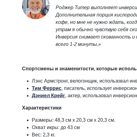
Роджер Титер выполняет инверсию
Дополнительная порция кислорода
кофе, но мне не нужно ждать, ког
утрам я обычно чувствую себя ско
Инверсия снимает скованность и
всего 1-2 минуты.»
Спортсмены и знаменитости, которые испол
Лэнс Армстронг, велогонщик, использовал ин
Тим Феррис
, писатель, использует инверси
Дэниел Крейг
, актер, использовал инверсио
Характеристики
Размеры: 48,3 см х 20,3 см х 20,3 см.
Охват икры: до 43 см
Вес: 2,3 кг.