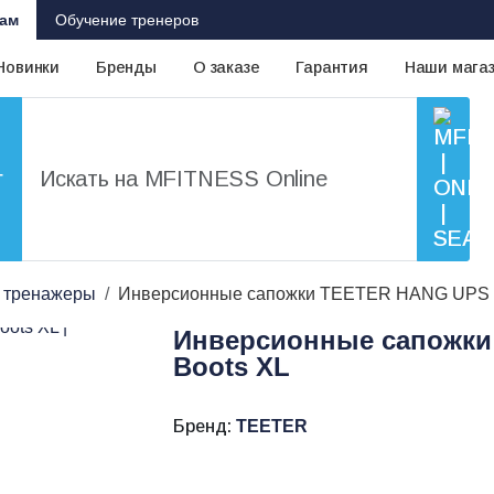
ам
Обучение тренеров
Новинки
Бренды
О заказе
Гарантия
Наши мага
г
 тренажеры
Инверсионные сапожки TEETER HANG UPS Gr
Инверсионные сапожки
Boots XL
Бренд:
TEETER