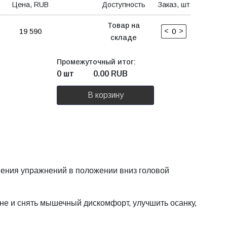
Цена, RUB
Доступность
Заказ, шт
Товар на
<
>
19 590
складе
Промежуточный итог:
0 шт
0.00
RUB
В корзину
лнения упражнений в положении вниз головой
ине и снять мышечный дискомфорт, улучшить осанку,