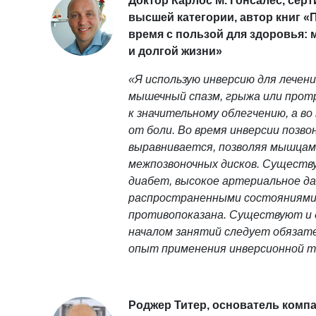
Доктор Карлос М. Гонсалес, се
высшей категории, автор книг «
время с пользой для здоровья: 
и долгой жизни»
«Я использую инверсию для лечени
мышечный спазм, грыжа или протр
к значительному облегчению, а во
от боли. Во время инверсии позв
выравнивается, позволяя мышцам
межпозвоночных дисков. Существу
диабет, высокое артериальное да
распространенными состояниями,
противопоказана. Существуют и 
началом занятий следует обязат
опыт применения инверсионной т
Роджер Титер, основатель компа