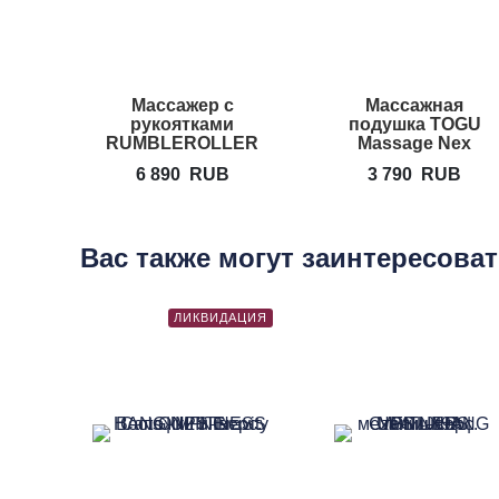
Массажер с
Массажная
рукоятками
подушка TOGU
RUMBLEROLLER
Massage Nex
Beastie Bar
6 890
RUB
3 790
RUB
Вас также могут заинтересова
ЛИКВИДАЦИЯ