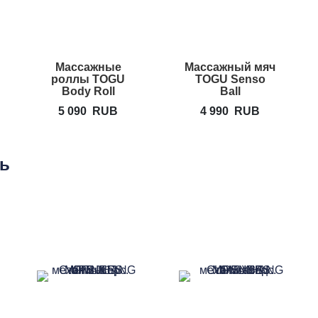
Массажные
Массажный мяч
роллы TOGU
TOGU Senso
Body Roll
Ball
5 090
RUB
4 990
RUB
ть