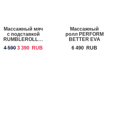
Массажный мяч
Массажный
Масс
с подставкой
ролл PERFORM
RUM
RUMBLEROLLER
BETTER EVA
Original Beastie
Foam Roller
4 590
3 390
RUB
6 490
RUB
8
Ball