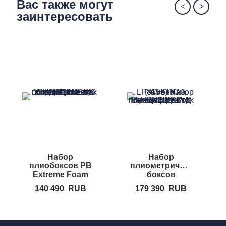
Вас также могут
заинтересовать
Набор
Набор
плиобоксов PB
плиометрических
Extreme Foam
боксов
Plyobox Set 3
LIVEPRO
140 490
RUB
179 390
RUB
Heavy Duty
Soft Plyo Box