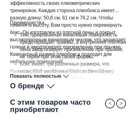
эффективность своих плиометрических
тренировок. Каждая сторона плиобокса имеет
разную длину: 50,8 см, 61 см и 76,2 см. Чтобы
Преимущества
поменять высоту, Вам просто нужно перевернуть
бокс. Он изготовлен из плотной пены и покрыт
Текстурированная виниловая поверхность
высокопрочным виниловым чехлом, что защищает
предотвращает травмы, а внутренняя плотная
голени и амортизирует приземление при прыжке.
пена амортизирует приземление при прыжке,
Компактный размер плиобокса подходит для
не теряя при этом своей формы.
небольших помещений.
Бокс имеет три различных размера, что
Размеры: 50,8 см, 61 см и 76,2 см. Вес: 31 кг.
позволяет увеличивать высоту и нагрузку
Показать полностью
простым переворотом бокса.
О бренде
С этим товаром часто
приобретают