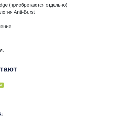
dge (приобретаются отдельно)
огия Anti-Burst
ление
я.
етают
А