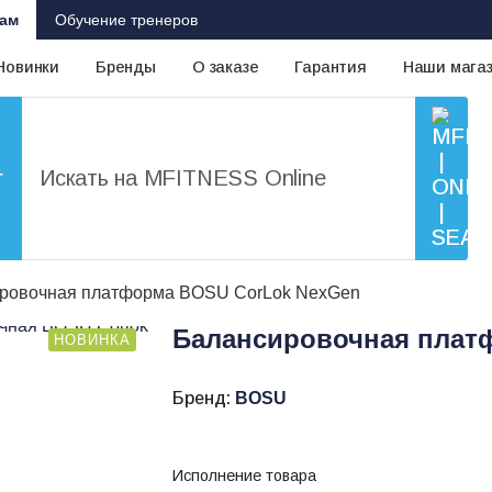
ам
Обучение тренеров
Новинки
Бренды
О заказе
Гарантия
Наши мага
г
ровочная платформа BOSU CorLok NexGen
Балансировочная плат
НОВИНКА
Бренд:
BOSU
Исполнение товара