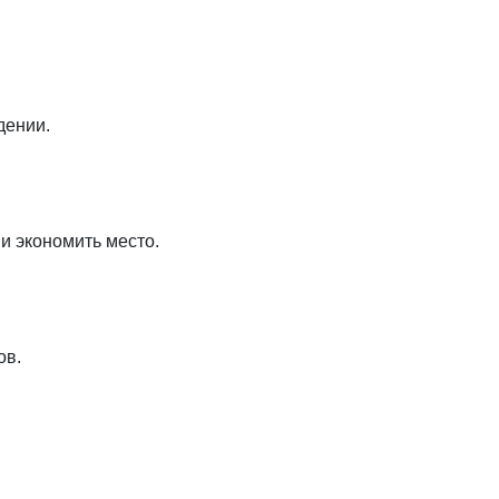
дении.
и экономить место.
ов.