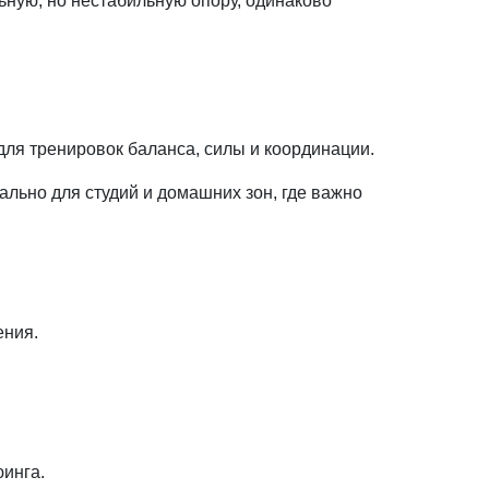
ьную, но нестабильную опору, одинаково
ля тренировок баланса, силы и координации.
льно для студий и домашних зон, где важно
ения.
инга.