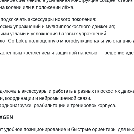
енное сцепление, а усиленная конструкция создаёт стабил
 на колени или в положении лёжа.
подключать аксессуары нового поколения:
ских упражнений и мультиплоскостного движения;
ыми углами и усложнения базовых упражнений.
ают CorLok в полноценную многофункциональную станцию д
настенным креплением и защитной панелью — решение идеа
ключать аксессуары и работать в разных плоскостях движ
ти, координации и нейромышечной связи.
рдионагрузки, реабилитации и тренировок корпуса.
EXGEN
ет удобное позиционирование и быстрые ориентиры для кью