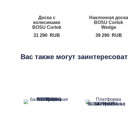
Доска с
Наклонная доск
колесиками
BOSU Corlok
BOSU Corlok
Wedge
Omni-Deck
31 290
RUB
39 290
RUB
Вас также могут заинтересова