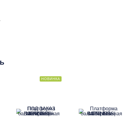
а
ть
НОВИНКА