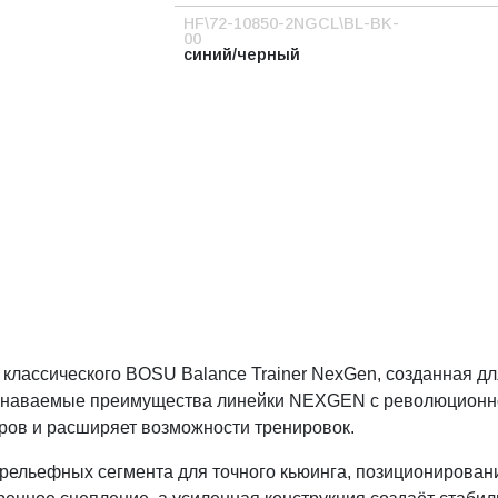
HF\72-10850-2NGCL\BL-BK-
00
синий/черный
ассического BOSU Balance Trainer NexGen, созданная дл
узнаваемые преимущества линейки NEXGEN с революционно
аров и расширяет возможности тренировок.
льефных сегмента для точного кьюинга, позиционирования