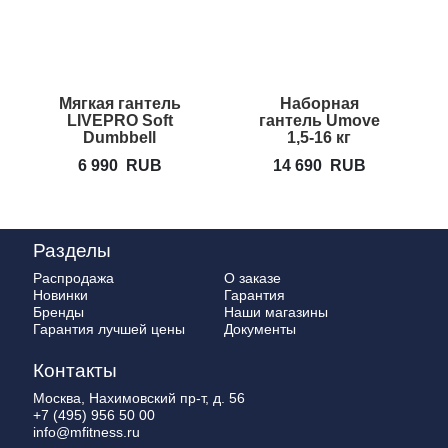
Мягкая гантель
Наборная
Н
LIVEPRO Soft
гантель Umove
Dumbbell
1,5-16 кг
RUMF7000
6 990
RUB
14 690
RUB
Разделы
Распродажа
О заказе
Новинки
Гарантия
Бренды
Наши магазины
Гарантия лучшей цены
Документы
Контакты
Москва, Нахимовский пр-т, д. 56
+7 (495) 956 50 00
info@mfitness.ru