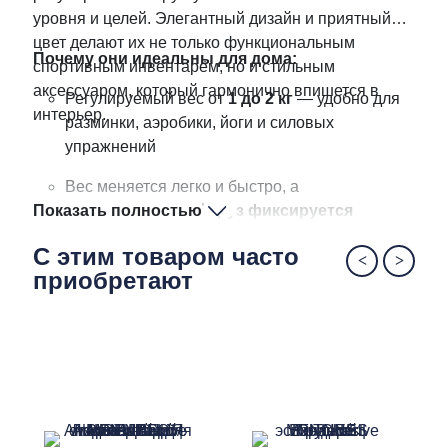
уровня и целей. Элегантный дизайн и приятный
цвет делают их не только функциональным
Почему они идеальны для дома:
спортивным инвентарём, но и стильным
аксессуаром, который гармонично впишется в
Регулируемый вес от
1 до 2 кг
— удобно для
интерьер.
разминки, аэробики, йоги и силовых
упражнений
Вес меняется легко и быстро, а
Показать полностью
дополнительный груз фиксируется
магнитом и защёлкой на пружине
—
С этим товаром часто
надёжно и безопасно
приобретают
Эргономичная форма ручки делает
тренировки комфортными
Компактный размер и аккуратный внешний
вид — гантели займут минимум места и будут
радовать глаз