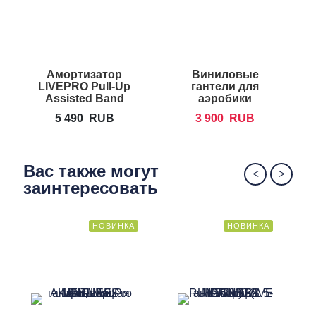
Амортизатор
Виниловые
LIVEPRO Pull-Up
гантели для
Assisted Band
аэробики
а
FOREMAN IVD
5 490
RUB
3 900
RUB
Вас также могут
заинтересовать
НОВИНКА
НОВИНКА