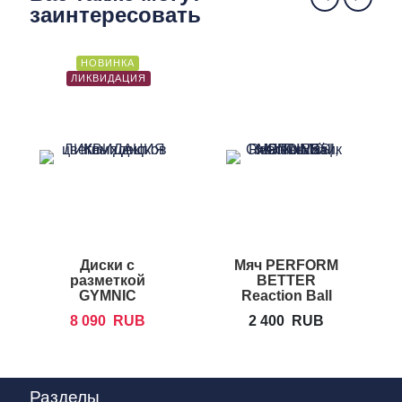
заинтересовать
НОВИНКА
ЛИКВИДАЦИЯ
Диски с
Мяч PERFORM
разметкой
BETTER
GYMNIC
Reaction Ball
Educ'o'disks
8 090
RUB
2 400
RUB
Разделы