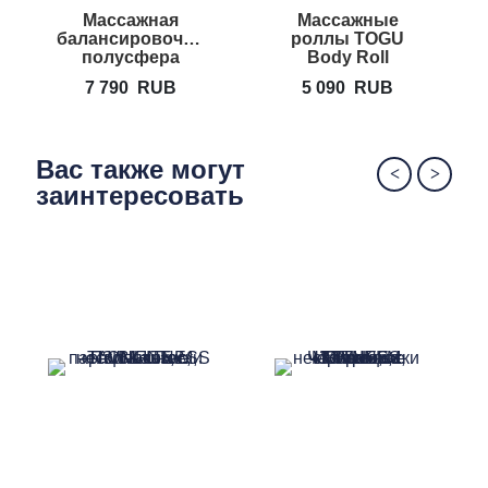
Массажная
Массажные
балансировочная
роллы TOGU
полусфера
Body Roll
TOGU Senso
7 790
RUB
5 090
RUB
Balance
Hedgehog
Вас также могут
заинтересовать