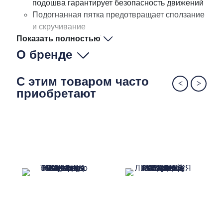
подошва гарантирует безопасность движений
Подогнанная пятка предотвращает сползание
и скручивание
Показать полностью
Язычок над пяткой
защищает ахиллово сухожилие
О бренде
Особая форма носка обеспечивает легкую
компрессию и хорошее прилегание в зоне
С этим товаром часто
свода стопы
приобретают
Мягкий органический хлопок делает носки не
только приятными на ощупь, но и
износостойкими