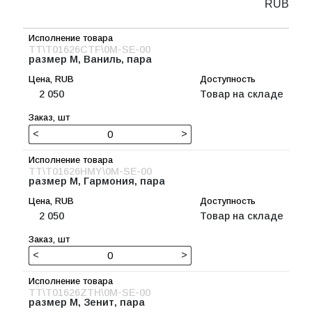
RUB
TT\T01626CTF\0M-SE-00
размер M, Ваниль, пара
2 050
Товар на складе
<
>
TT\T01626HMY\0M-SE-00
размер M, Гармония, пара
2 050
Товар на складе
<
>
TT\T01626ZTH\0M-SE-00
размер M, Зенит, пара