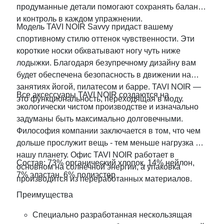
продуманные детали помогают сохранять баланс
и контроль в каждом упражнении.
Модель TAVI NOIR Savvy придаст вашему
спортивному стилю оттенок чувственности. Эти
короткие носки обхватывают ногу чуть ниже
лодыжки. Благодаря безупречному дизайну вам
будет обеспечена безопасноcть в движении на
занятиях йогой, пилатесом и барре. TAVI NOIR —
Все аксессуары TAVI NOIR создаются на
это функциональность, переходящая в моду.
экологически чистом производстве и изначально
задуманы быть максимально долговечными.
Философия компании заключается в том, что чем
дольше прослужит вещь - тем меньше нагрузка на
нашу планету. Офис TAVI NOIR работает в
Состав: 73% органический хлопок, 14% нейлон,
основном на солнечной энергии, а упаковка
7% эластан, 6% полиэстер
производится из переработанных материалов.
Преимущества
Специально разработанная нескользящая