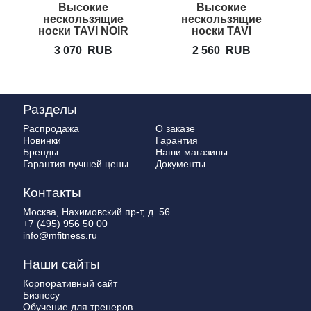
Высокие
Высокие
нескользящие
нескользящие
носки TAVI NOIR
носки TAVI
Kai Tec Сезон
NOIR Kai
3 070
RUB
2 560
RUB
Зима 26
Сезон Зима 26
Разделы
Распродажа
О заказе
Новинки
Гарантия
Бренды
Наши магазины
Гарантия лучшей цены
Документы
Контакты
Москва, Нахимовский пр-т, д. 56
+7 (495) 956 50 00
info@mfitness.ru
Наши сайты
Корпоративный сайт
Бизнесу
Обучение для тренеров