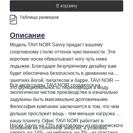
В корзину
Таблица размеров
Описание
Модель TAVI NOIR Savvy придаст вашему
спортивному стилю оттенок чувственности. Эти
короткие носки обхватывают ногу чуть ниже
лодыжки. Благодаря безупречному дизайну вам
будет обеспечена безопасноcть в движении на
занятиях йогой, пилатесом и барре. TAVI NOIR —
Все аксессуары TAVI NOIR создаются на
это функциональность, переходящая в моду.
экологически чистом производстве и изначально
задуманы быть максимально долговечными.
Философия компании заключается в том, что чем
дольше прослужит вещь - тем меньше нагрузка на
нашу планету. Офис TAVI NOIR работает в
Носки Savvy на 73% изготовлены из органического
основном на солнечной энергии, а упаковка
хлопка, на 14% - из нейлона, на 3% - из эластана,