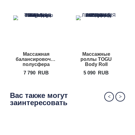
Массажная
Массажные
балансировочная
роллы TOGU
полусфера
Body Roll
TOGU Senso
7 790
RUB
5 090
RUB
Balance
Hedgehog
Вас также могут
заинтересовать