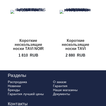
Короткие
Короткие
нескользящие
нескользящие
с
носки TAVI NOIR
носки TAVI
Emma
NOIR Maddie
1 810
RUB
2 880
RUB
Разделы
Распродажа
О заказе
Новинки
Гарантия
Бренды
Наши магазины
Гарантия лучшей цены
Документы
Контакты