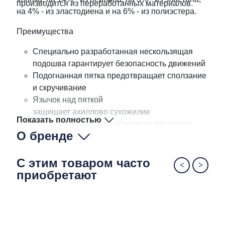
производится из переработанных материалов.
на 4% - из эластодиена и на 6% - из полиэстера.
Преимущества
Специально разработанная нескользящая
подошва гарантирует безопасность движений
Подогнанная пятка предотвращает сползание
и скручивание
Язычок над пяткой
защищает ахиллово сухожилие
Показать полностью
Особая форма носка обеспечивает легкую
О бренде
компрессию и хорошее прилегание в зоне
свода стопы
Мягкий органический хлопок делает носки не
С этим товаром часто
только приятными на ощупь, но и
приобретают
износостойкими