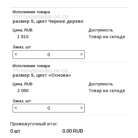
TT\T01625EBN\EB-OS-CR
размер S, цвет Черное дерево
1 810
Товар на складе
<
>
TT\T01625BAS\BS-0S-CR
размер S, цвет «Основа»
2 080
Товар на складе
<
>
Промежуточный итог:
0 шт
0.00
RUB