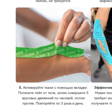
тейпах, не требуется.
зафикс
5.
Активируйте ткани с помощью вкладки.
Эффектив
Потяните тейп от тела, затем совершите 5
Новая те
круговых движений по часовой, потом
требует з
против. Повторяйте по 3 раза в день.
получаете то