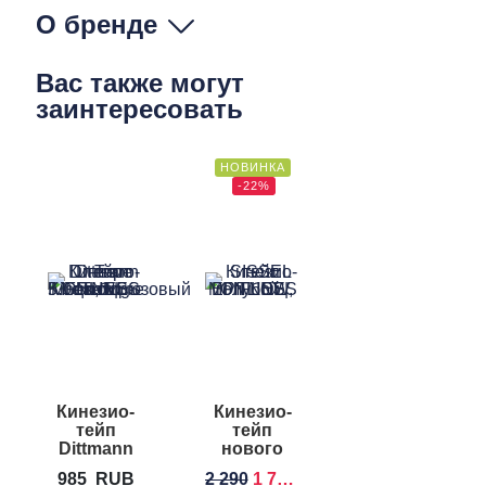
О бренде
Вас также могут
заинтересовать
НОВИНКА
-22%
Кинезио-
Кинезио-
тейп
тейп
Dittmann
нового
D-Tape
поколения
985
RUB
2 290
1 790
RUB
Kinesiologie
SISSEL