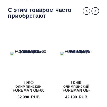
Диски PRECOR UPP идеально впишутся в
интерьер любого клуба
С этим товаром часто
Полностью автоматическая линия
приобретают
производства гарантирует высокое качество
каждого элемента
Гриф
Гриф
олимпийский
олимпийский
FOREMAN OB-60
FOREMAN OB-
7
32 990
RUB
42 190
RUB