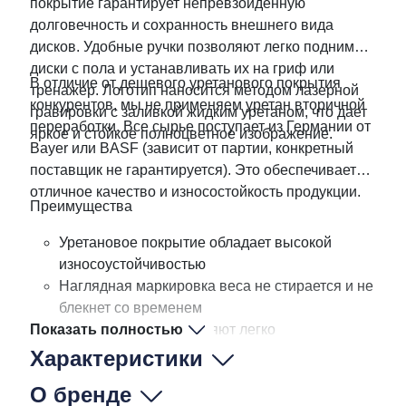
покрытие гарантирует непревзойденную
долговечность и сохранность внешнего вида
дисков. Удобные ручки позволяют легко поднимать
диски с пола и устанавливать их на гриф или
В отличие от дешевого уретанового покрытия
тренажер. Логотип наносится методом лазерной
конкурентов, мы не применяем уретан вторичной
гравировки с заливкой жидким уретаном, что дает
переработки. Все сырье поступает из Германии от
яркое и стойкое полноцветное изображение.
Bayer или BASF (зависит от партии, конкретный
поставщик не гарантируется). Это обеспечивает
отличное качество и износостойкость продукции.
Преимущества
Уретановое покрытие обладает высокой
износоустойчивостью
Наглядная маркировка веса не стирается и не
блекнет со временем
Показать полностью
Удобные ручки позволяют легко
устанавливать и снимать диски с тренажеров,
Характеристики
а также использовать их как отдельный снаряд
О бренде
для тренировок