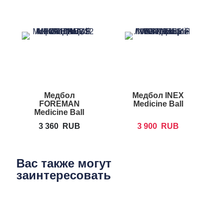
Медбол
Медбол INEX
М
FOREMAN
Medicine Ball
Medicine Ball
3 360
RUB
3 900
RUB
Вас также могут
заинтересовать