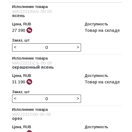
WA\22210\AS-00-00
ясень
27 390
Товар на складе
<
>
WA\22211\CS-00-00
окрашенный ясень
31 190
Товар на складе
<
>
WA\22213\00-00-00
орех