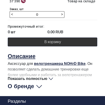
37 390
Товар на складе
<
>
Промежуточный итог:
0 шт
0.00
RUB
В корзину
Описание
Аксессуар для
велотренажера NOHrD Bike
. Он
позволяет сделать домашние тренировки еще
более удобными и работать за велотренажером
Показать полностью
О бренде
Разделы