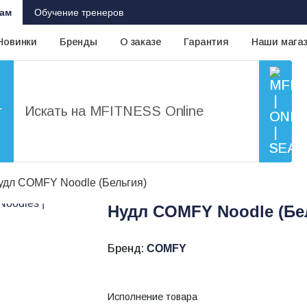
ам
Обучение тренеров
Новинки
Бренды
О заказе
Гарантия
Наши мага
г
удл COMFY Noodle (Бельгия)
Нудл COMFY Noodle (Бе
Бренд:
COMFY
Исполнение товара