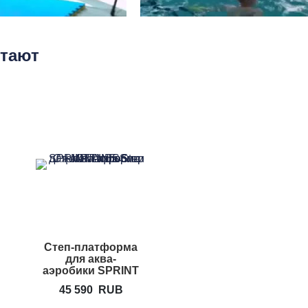
етают
Степ-платформа
для аква-
аэробики SPRINT
Aqua Step
45 590
RUB