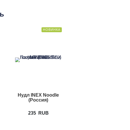
ть
НОВИНКА
Нудл INEX Noodle
(Россия)
235
RUB