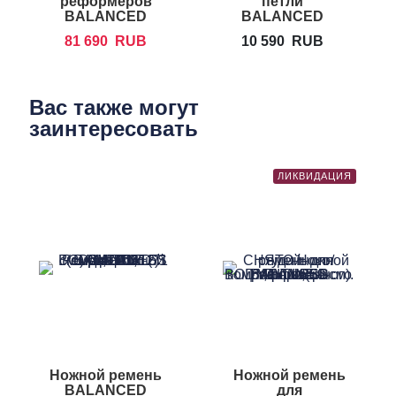
реформеров
петли
BALANCED
BALANCED
BODY Sitting Box
BODY DL4000
A
81 690
RUB
10 590
RUB
Вас также могут
заинтересовать
ЛИКВИДАЦИЯ
Ножной ремень
Ножной ремень
BALANCED
для