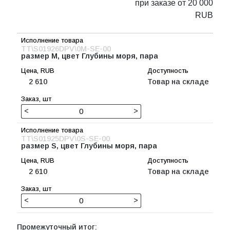
при заказе от 20 000
RUB
TT\S01926DPV\0M-SE-00
размер M, цвет Глубины моря, пара
2 610
Товар на складе
<
>
TT\S01925DPV\0S-SE-00
размер S, цвет Глубины моря, пара
2 610
Товар на складе
<
>
Промежуточный итог: