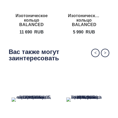
Изотоническое
Изотоническое
кольцо
кольцо
BALANCED
BALANCED
BODY Flex Ring
BODY Ultra-Fit
11 690
RUB
5 990
RUB
Toner
Mini Circle
Вас также могут
заинтересовать