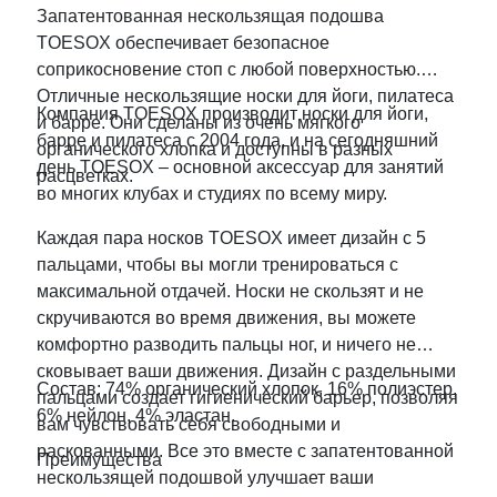
Запатентованная нескользящая подошва
TOESOX обеспечивает безопасное
соприкосновение стоп с любой поверхностью.
Отличные нескользящие носки для йоги, пилатеса
Компания TOESOX производит носки для йоги,
и барре. Они сделаны из очень мягкого
барре и пилатеса с 2004 года, и на сегодняшний
органического хлопка и доступны в разных
день TOESOX – основной аксессуар для занятий
расцветках.
во многих клубах и студиях по всему миру.
Каждая пара носков TOESOX имеет дизайн с 5
пальцами, чтобы вы могли тренироваться с
максимальной отдачей. Носки не скользят и не
скручиваются во время движения, вы можете
комфортно разводить пальцы ног, и ничего не
сковывает ваши движения. Дизайн с раздельными
Состав: 74% органический хлопок, 16% полиэстер,
пальцами создает гигиенический барьер, позволяя
6% нейлон, 4% эластан.
вам чувствовать себя свободными и
раскованными. Все это вместе с запатентованной
Преимущества
нескользящей подошвой улучшает ваши