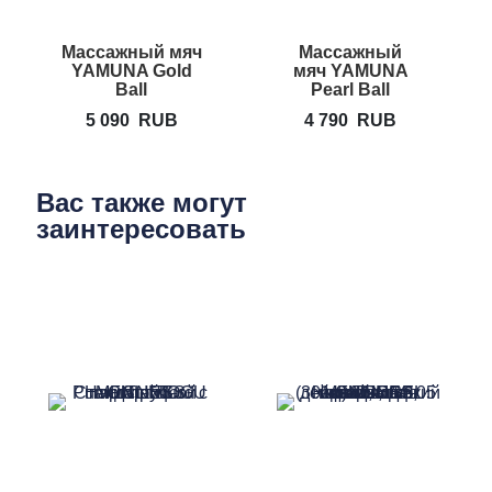
Массажный мяч
Массажный
YAMUNA Gold
мяч YAMUNA
Y
Ball
Pearl Ball
5 090
RUB
4 790
RUB
Вас также могут
заинтересовать