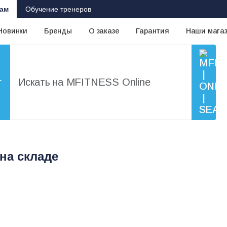
ам
Обучение тренеров
Новинки
Бренды
О заказе
Гарантия
Наши мага
г
на складе