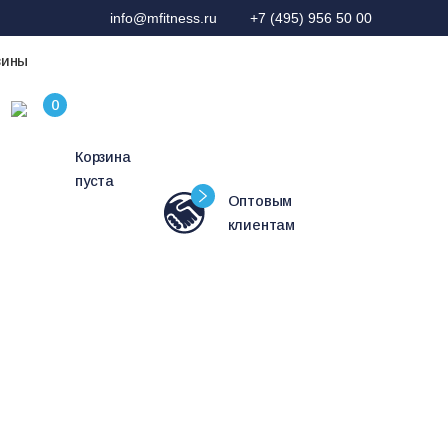
info@mfitness.ru
+7 (495) 956 50 00
зины
Корзина
пуста
Оптовым
клиентам