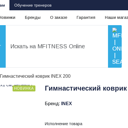
ам
Обучение тренеров
Новинки
Бренды
О заказе
Гарантия
Наши мага
г
Гимнастический коврик INEX 200
Гимнастический коврик 
НОВИНКА
Бренд:
INEX
Исполнение товара