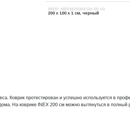
IN\RP-NBRM200BK\00-00-00
200 х 100 х 1 см, черный
еса. Коврик протестирован и успешно используется в проф
дома. На коврике INEX 200 см можно вытянуться в полный 