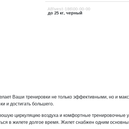
AB\vest-186\00-00-00
до 25 кг, черный
елает Ваши тренировки не только эффективными, но и ма
и и достигать большего.
орошую циркуляцию воздуха и комфортные тренировочные у
аться в жилете долгое время. Жилет снабжен одним основн