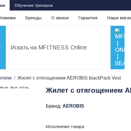
ам
Обучение тренеров
Новинки
Бренды
О заказе
Гарантия
Наши мага
г
ители
Жилет с отягощением AEROBIS blackPack Vest
Жилет с отягощением A
Бренд:
AEROBIS
Исполнение товара