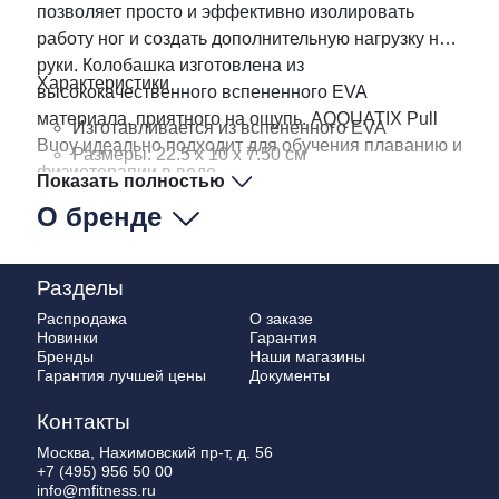
позволяет просто и эффективно изолировать
работу ног и создать дополнительную нагрузку на
руки. Колобашка изготовлена из
Характеристики
высококачественного вспененного EVA
материала, приятного на ощупь. AQQUATIX Pull
Изготавливается из вспененного EVA
Buoy идеально подходит для обучения плаванию и
Размеры: 22.5 x 10 x 7.50 см
физиотерапии в воде.
Показать полностью
Сделано в Испании
О бренде
Разделы
Распродажа
О заказе
Новинки
Гарантия
Бренды
Наши магазины
Гарантия лучшей цены
Документы
Контакты
Москва, Нахимовский пр-т, д. 56
+7 (495) 956 50 00
info@mfitness.ru