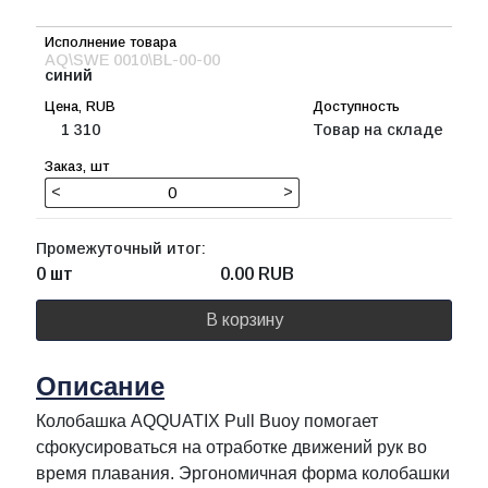
AQ\SWE 0010\BL-00-00
синий
1 310
Товар на складе
<
>
Промежуточный итог:
0 шт
0.00
RUB
В корзину
Описание
Колобашка AQQUATIX Pull Buoy помогает
сфокусироваться на отработке движений рук во
время плавания. Эргономичная форма колобашки