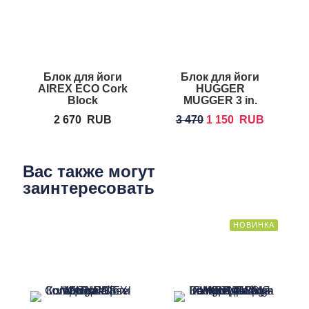
реабилитации и общего фитнеса
Блок для йоги
Блок для йоги
AIREX ECO Cork
HUGGER
H
Block
MUGGER 3 in.
Foam Yoga
2 670
RUB
3 470
1 150
RUB
Block
Вас также могут
заинтересовать
НОВИНКА