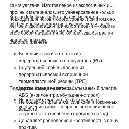
самочувствия. Изготовленое из экологичных и
прочных материалов, это универсальное кольцо
Кольцо Infinity разработано для мягкого и
подходит для йогов любого уровня, при этом оно
эффективного раскрытия грудной клетки, плеч,
лёгкое и удобное для транспортировки — берите
спины и подвздошных сгибателей.
его с собой на занятия йогой или куда бы вас ни
привела практика.
Забота о планете
Внешний слой изготовлен из
перерабатываемого полиуретана (PU)
Внутренний слой выполнен из
перерабатываемой вспененной
термопластичной резины (TPE)
Поддержка вашей практики
Каркас кольца — перерабатываемый пластик
ABS (акрилонитрил-бутадиен-стирол)
Используйте кольцо для безопасного
Не содержит фталатов, силикона и токсичных
увеличения гибкости при выполнении более
веществ
сложных асан (особенно прогибов назад)
Добавляет равновесие и креативность в вашу
практику